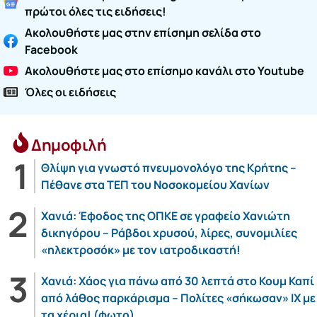
πρώτοι όλες τις ειδήσεις!
Ακολουθήστε μας στην επίσημη σελίδα στο
Facebook
Ακολουθήστε μας στο επίσημο κανάλι στο Youtube
Όλες οι ειδήσεις
Δημοφιλή
Θλίψη για γνωστό πνευμονολόγο της Κρήτης –
Πέθανε στα ΤΕΠ του Νοσοκομείου Χανίων
Χανιά: Έφοδος της ΟΠΚΕ σε γραφείο Χανιώτη
δικηγόρου – Ράβδοι χρυσού, λίρες, συνομιλίες
«ηλεκτροσόκ» με τον ιατροδικαστή!
Χανιά: Χάος για πάνω από 30 λεπτά στο Κουμ Καπί
από λάθος παρκάρισμα – Πολίτες «σήκωσαν» ΙΧ με
τα χέρια! (φωτο)