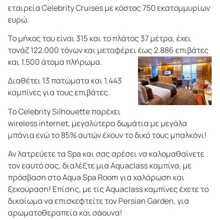
εταιρεία Celebrity Cruises με κόστος 750 εκατομμυρίων
ευρώ.
Το μήκος του είναι 315 και το πλάτος 37 μέτρα, έχει
τονάζ 122.000 τόνων και μεταφέρει έως 2.886 επιβάτες
και 1.500 άτομα πλήρωμα.
Διαθέτει 13 πατώματα και 1.443
καμπίνες για τους επιβάτες.
Το Celebrity Silhouette παρέχει
wireless internet, μεγαλύτερα δωμάτια με μεγάλα
μπάνια ενώ το 85% αυτών έχουν το δικό τους μπαλκόνι!
Αν λατρεύετε τα Spa και σας αρέσει να καλομαθαίνετε
τον εαυτό σας, διαλέξτε μια Aquaclass καμπίνα, με
πρόσβαση στο Aqua Spa Room για χαλάρωση και
ξεκούραση! Επίσης, με τις Aquaclass καμπίνες έχετε το
δικαίωμα να επισκεφτείτε τον Persian Garden, για
αρωματοθεραπεία και σάουνα!