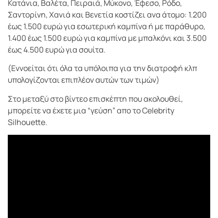
Κατάνια, Βαλέτα, Πειραιά, Μύκονο, Έφεσο, Ρόδο,
Σαντορίνη, Χανιά και Βενετία κοστίζει ανα άτομο: 1.200
έως 1.500 ευρώ για εσωτερική καμπίνα ή με παράθυρο,
1.400 έως 1.500 ευρώ για καμπίνα με μπαλκόνι και 3.500
έως 4.500 ευρώ για σουίτα.
(Εννοείται ότι όλα τα υπόλοιπα για την διατροφή κλπ
υπολογίζονται επιπλέον αυτών των τιμών)
Στο μεταξύ στο βίντεο επισκέπτη που ακολουθεί,
μπορείτε να έχετε μια “γεύση” απο το Celebrity
Silhouette.