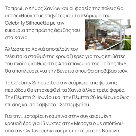
Το πρωί, ο Δήμος Χανίων και οι φορείς της πόλεις θα
υποδεχθούν τους επιβάτες και το πλήρωμα του
Celebrity Silhouette με την
ευκαιρία της πρώτης άφιξής του
στα Χανιά.
Άλλωστε τα Χανιά αποτελούν τον
τελευταίο σταθμό της κρουαζιέρες για τους επιβάτες
του πλοίου, καθώς στις 4 το απόγευμα της Τρίτης 15/5
θα αποπλεύσει για την Βενετία όπου θα αποβιβαστούν.
To Celebrity Silhouette στην διάρκεια της φετινής
περιόδου θα επισκεφθεί τα Χανιά άλλες τρείς φορές.
Την Πέμπτη 21 Ιουνίου και την Πέμπτη 26 Ιουλίου καθώς
επίσης και το Σάββατο 1 Σεπτεμβρίου.
Για την….ιστορία, η καμπίνα στην συγκεκριμένη
κρουαζιέρα για 13 νύχτες στην Μεσόγειο με απόπλου
απο την Civitavecchia και με επισκέψεις σε Νάπολη,