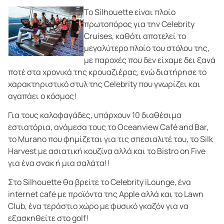
Το Silhouette είναι πλοίο
πρωτοπόρος για την Celebrity
Cruises, καθότι αποτελεί το
μεγαλύτερο πλοίο του στόλου της,
με παροχές που δεν είχαμε δει ξανά
ποτέ στα χρονικά της κρουαζιέρας, ενώ διατήρησε το
χαρακτηριστικό στυλ της Celebrity που γνωρίζει και
αγαπάει ο κόσμος!
Για τους καλοφαγάδες, υπάρχουν 10 διαθέσιμα
εστιατόρια, ανάμεσα τους το Oceanview Café and Bar,
το Murano που φημίζεται για τις σπεσιαλιτέ του, το Silk
Harvest με ασιατική κουζίνα αλλά και το Bistro on Five
για ένα σνακ ή μια σαλάτα!!
Στο Silhouette θα βρείτε το Celebrity iLounge, ένα
internet café με προϊόντα της Apple αλλά και το Lawn
Club, ένα τεράστιο χώρο με φυσικό γκαζόν για να
εξασκηθείτε στο golf!