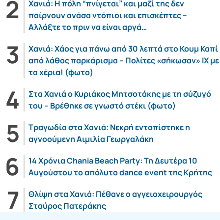
Χανιά: Η πόλη “πνίγεται” και μαζί της δεν
παίρνουν ανάσα ντόπιοι και επισκέπτες –
Αλλάξτε το πριν να είναι αργά…
Χανιά: Χάος για πάνω από 30 λεπτά στο Κουμ Καπί
από λάθος παρκάρισμα – Πολίτες «σήκωσαν» ΙΧ με
τα χέρια! (φωτο)
Στα Χανιά ο Κυριάκος Μητσοτάκης με τη σύζυγό
του – Βρέθηκε σε γνωστό στέκι (φωτο)
Τραγωδία στα Χανιά: Νεκρή εντοπίστηκε η
αγνοούμενη Αιμιλία Γεωργαλάκη
14 Χρόνια Chania Beach Party: Τη Δευτέρα 10
Αυγούστου το απόλυτο dance event της Κρήτης
Θλίψη στα Χανιά: Πέθανε ο αγγειοχειρουργός
Σταύρος Πατεράκης