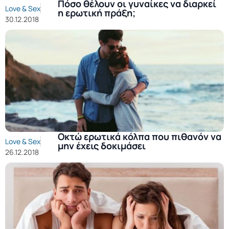
Πόσο θέλουν οι γυναίκες να διαρκεί
Love & Sex
η ερωτική πράξη;
30.12.2018
Οκτώ ερωτικά κόλπα που πιθανόν να
Love & Sex
μην έχεις δοκιμάσει
26.12.2018