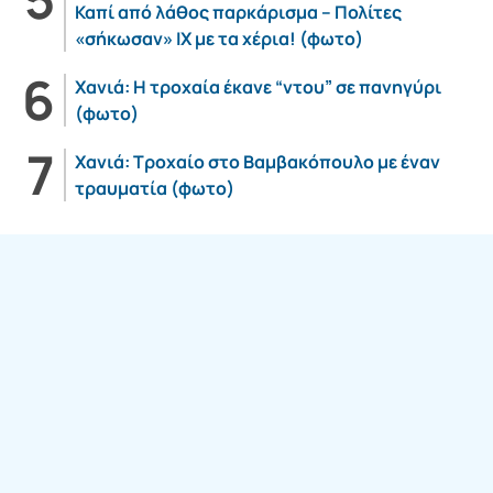
Καπί από λάθος παρκάρισμα – Πολίτες
«σήκωσαν» ΙΧ με τα χέρια! (φωτο)
Χανιά: Η τροχαία έκανε “ντου” σε πανηγύρι
(φωτο)
Χανιά: Τροχαίο στο Βαμβακόπουλο με έναν
τραυματία (φωτο)