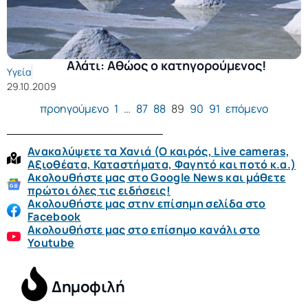
Αλάτι: Αθώος ο κατηγορούμενος!
Υγεία
29.10.2009
προηγούμενο
1
…
87
88
89
90
91
επόμενο
Ανακαλύψετε τα Χανιά (O καιρός, Live cameras,
Αξιοθέατα, Καταστήματα, Φαγητό και ποτό κ.α.)
Ακολουθήστε μας στο Google News και μάθετε
πρώτοι όλες τις ειδήσεις!
Ακολουθήστε μας στην επίσημη σελίδα στο
Facebook
Ακολουθήστε μας στο επίσημο κανάλι στο
Youtube
Δημοφιλή