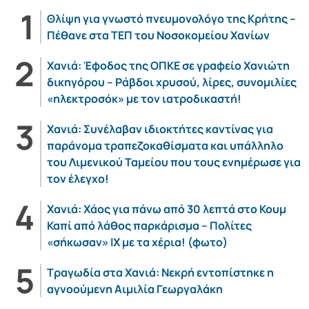
Θλίψη για γνωστό πνευμονολόγο της Κρήτης –
Πέθανε στα ΤΕΠ του Νοσοκομείου Χανίων
Χανιά: Έφοδος της ΟΠΚΕ σε γραφείο Χανιώτη
δικηγόρου – Ράβδοι χρυσού, λίρες, συνομιλίες
«ηλεκτροσόκ» με τον ιατροδικαστή!
Χανιά: Συνέλαβαν ιδιοκτήτες καντίνας για
παράνομα τραπεζοκαθίσματα και υπάλληλο
του Λιμενικού Ταμείου που τους ενημέρωσε για
τον έλεγχο!
Χανιά: Χάος για πάνω από 30 λεπτά στο Κουμ
Καπί από λάθος παρκάρισμα – Πολίτες
«σήκωσαν» ΙΧ με τα χέρια! (φωτο)
Τραγωδία στα Χανιά: Νεκρή εντοπίστηκε η
αγνοούμενη Αιμιλία Γεωργαλάκη