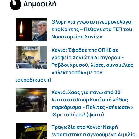
Δημοφιλή
Θλίψη για γνωστό πνευμονολόγο
της Κρήτης – Πέθανε στα ΤΕΠ του
Νοσοκομείου Χανίων
Χανιά: Έφοδος της ΟΠΚΕ σε
γραφείο Χανιώτη δικηγόρου –
Ράβδοι χρυσού, λίρες, συνομιλίες
«ηλεκτροσόκ» με τον
ιατροδικαστή!
Χανιά: Χάος για πάνω από 30
λεπτά στο Κουμ Καπί από λάθος
παρκάρισμα – Πολίτες «σήκωσαν»
ΙΧ με τα χέρια! (φωτο)
Τραγωδία στα Χανιά: Νεκρή
εντοπίστηκε η αγνοούμενη Αιμιλία