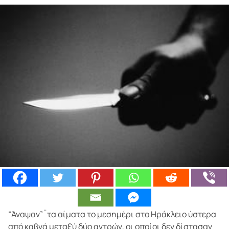
“Άναψαν”¨τα αίματα το μεσημέρι στο Ηράκλειο ύστερα
από καβγά μεταξύ δύο αντρών, οι οποίοι δεν δίστασαν