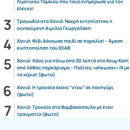
Λιμενικού Ταμείου που τους ενημέρωσε για τον
έλεγχο!
Τραγωδία στα Χανιά: Νεκρή εντοπίστηκε η
αγνοούμενη Αιμιλία Γεωργαλάκη
Χανιά: Φίδι δάγκωσε παιδί σε παραλία! – Άμεση
κινητοποίηση του ΕΚΑΒ
Χανιά: Χάος για πάνω από 30 λεπτά στο Κουμ Καπί
από λάθος παρκάρισμα – Πολίτες «σήκωσαν» ΙΧ με
τα χέρια! (φωτο)
Χανιά: Η τροχαία έκανε “ντου” σε πανηγύρι
(φωτο)
Χανιά: Τροχαίο στο Βαμβακόπουλο με έναν
τραυματία (φωτο)