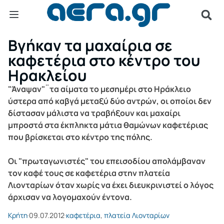
Βγήκαν τα μαχαίρια σε
καφετέρια στο κέντρο του
Ηρακλείου
"Άναψαν"¨τα αίματα το μεσημέρι στο Ηράκλειο
ύστερα από καβγά μεταξύ δύο αντρών, οι οποίοι δεν
δίστασαν μάλιστα να τραβήξουν και μαχαίρι
μπροστά στα έκπληκτα μάτια θαμώνων καφετέριας
που βρίσκεται στο κέντρο της πόλης.
Οι "πρωταγωνιστές" του επεισοδίου απολάμβαναν
τον καφέ τους σε καφετέρια στην πλατεία
Λιονταρίων όταν χωρίς να έχει διευκρινιστεί ο λόγος
άρχισαν να λογομαχούν έντονα.
Κρήτη
09.07.2012
καφετέρια
,
πλατεία Λιονταρίων