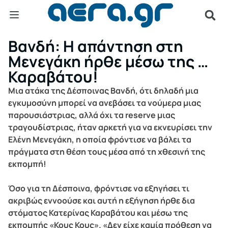
Βανδή: Η απάντηση στη
Μενεγάκη ήρθε μέσω της …
Καραβάτου!
Μια ατάκα της Δέσποινας Βανδή, ότι δηλαδή μια
εγκυμοσύνη μπορεί να ανεβάσει τα νούμερα μιας
παρουσιάστριας, αλλά όχι τα reserve μιας
τραγουδίστριας, ήταν αρκετή για να εκνευρίσει την
Ελένη Μενεγάκη, η οποία φρόντισε να βάλει τα
πράγματα στη θέση τους μέσα από τη χθεσινή της
εκπομπή!
Όσο για τη Δέσποινα, φρόντισε να εξηγήσει τι
ακριβώς εννοούσε και αυτή η εξήγηση ήρθε δια
στόματος Κατερίνας Καραβάτου και μέσω της
εκπομπής «Κους Κους». «Δεν είχε καμία πρόθεση να