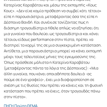
Κατερίνας Καραβάτου και μέσω της εκπομπής «Κους
Κους». «Δεν είχε καμία πρόθεση να συμβεί κάτι τέτοιο»
είπε η παρουσιάστρια, μεταφέροντας όσα της είπε η
Δέσποινα Βανδή. Και συνέχισε τονίζοντας πως η
διάσημη τραγουδίστρια ήθελε απλώς να εξηγήσει ότι
μια γυναίκα που δουλεύει ως τραγουδίστρια και κάνει
τέτοιου είδους performance στην πίστα, πρέπει να
διατηρεί το κορμί της σε μια συγκεκριμένη κατάσταση.
Αντίθετα, μια παρουσιάστρια μπορεί να κάνει εκπομπή
μέχρι τους τελευταίους μήνες της εγκυμοσύνης της.
Όπως πρόσθεσε μάλιστα η Κατερίνα Καραβάτου
(μεταφέροντας πάντα τα λόγια της Δέσποινας): «Μια
άλλη γυναίκα, που κάνει οποιαδήποτε δουλειά -ας
πούμε σε ένα γραφείο-, έχει μια διαφοροποίηση σε
σχέση με τις θυσίες που πρέπει να κάνεις και τη φυσική
κατάσταση που πρέπει να έχεις, όταν τραγουδάς πάνω
στην πίστα».
ΠΗΓΗ Πρώτο ΘΕΜΑ