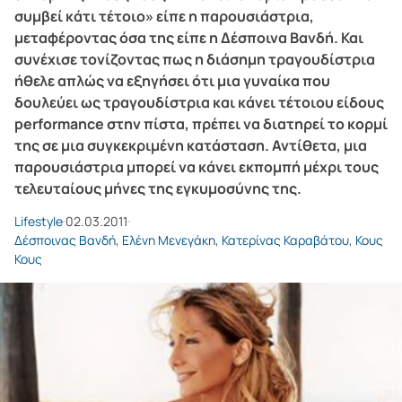
συμβεί κάτι τέτοιο» είπε η παρουσιάστρια,
μεταφέροντας όσα της είπε η Δέσποινα Βανδή. Και
συνέχισε τονίζοντας πως η διάσημη τραγουδίστρια
ήθελε απλώς να εξηγήσει ότι μια γυναίκα που
δουλεύει ως τραγουδίστρια και κάνει τέτοιου είδους
performance στην πίστα, πρέπει να διατηρεί το κορμί
της σε μια συγκεκριμένη κατάσταση. Αντίθετα, μια
παρουσιάστρια μπορεί να κάνει εκπομπή μέχρι τους
τελευταίους μήνες της εγκυμοσύνης της.
Lifestyle
02.03.2011
Δέσποινας Βανδή
,
Ελένη Μενεγάκη
,
Κατερίνας Καραβάτου
,
Κους
Κους