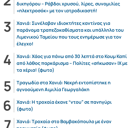
δικηγόρου – Ράβδοι χρυσού, λίρες, συνομιλίες
«ηλεκτροσόκ» με τον ιατροδικαστή!
Χανιά: Συνέλαβαν ιδιοκτήτες καντίνας για
παράνομα τραπεζοκαθίσματα και υπάλληλο του
Λιμενικού Ταμείου που τους ενημέρωσε για τον
έλεγχο!
Χανιά: Χάος για πάνω από 30 λεπτά στο Κουμ Καπί
από λάθος παρκάρισμα – Πολίτες «σήκωσαν» ΙΧ με
τα χέρια! (φωτο)
Τραγωδία στα Χανιά: Νεκρή εντοπίστηκε η
αγνοούμενη Αιμιλία Γεωργαλάκη
Χανιά: Η τροχαία έκανε “ντου” σε πανηγύρι
(φωτο)
Χανιά: Τροχαίο στο Βαμβακόπουλο με έναν