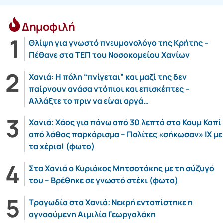
Δημοφιλή
Θλίψη για γνωστό πνευμονολόγο της Κρήτης –
Πέθανε στα ΤΕΠ του Νοσοκομείου Χανίων
Χανιά: Η πόλη “πνίγεται” και μαζί της δεν
παίρνουν ανάσα ντόπιοι και επισκέπτες –
Αλλάξτε το πριν να είναι αργά…
Χανιά: Χάος για πάνω από 30 λεπτά στο Κουμ Καπί
από λάθος παρκάρισμα – Πολίτες «σήκωσαν» ΙΧ με
τα χέρια! (φωτο)
Στα Χανιά ο Κυριάκος Μητσοτάκης με τη σύζυγό
του – Βρέθηκε σε γνωστό στέκι (φωτο)
Τραγωδία στα Χανιά: Νεκρή εντοπίστηκε η
αγνοούμενη Αιμιλία Γεωργαλάκη