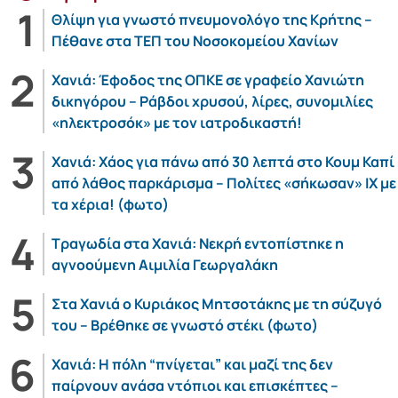
Θλίψη για γνωστό πνευμονολόγο της Κρήτης –
Πέθανε στα ΤΕΠ του Νοσοκομείου Χανίων
Χανιά: Έφοδος της ΟΠΚΕ σε γραφείο Χανιώτη
δικηγόρου – Ράβδοι χρυσού, λίρες, συνομιλίες
«ηλεκτροσόκ» με τον ιατροδικαστή!
Χανιά: Χάος για πάνω από 30 λεπτά στο Κουμ Καπί
από λάθος παρκάρισμα – Πολίτες «σήκωσαν» ΙΧ με
τα χέρια! (φωτο)
Τραγωδία στα Χανιά: Νεκρή εντοπίστηκε η
αγνοούμενη Αιμιλία Γεωργαλάκη
Στα Χανιά ο Κυριάκος Μητσοτάκης με τη σύζυγό
του – Βρέθηκε σε γνωστό στέκι (φωτο)
Χανιά: Η πόλη “πνίγεται” και μαζί της δεν
παίρνουν ανάσα ντόπιοι και επισκέπτες –