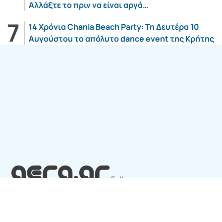
Αλλάξτε το πριν να είναι αργά…
14 Χρόνια Chania Beach Party: Τη Δευτέρα 10
Αυγούστου το απόλυτο dance event της Κρήτης
Follow us:
SITE ΤΟΥ ΟΜΙΛΟY
7web Digital
Agency
© 2026
aera.gr
ALL
RIGHTS RESERVED