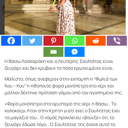
Η Βάσω Λασκαράκη και ο Λευτέρης Σουλτάτος είναι
ζευγάρι και δεν κρύβουν το πόσο ερωτευμένοι είναι.
Μάλιστα, όπως ανέφεραν στην εκπομπή η “Φωλιά των
Κου – Κου” η ηθοποιός φορά μονόπετρο στο χέρι και
μάλλον δέχτηκε πρόταση γάμου από τον αγαπημένο της.
«Φορά μονόπετρο στο αριστερό της χέρι η Βάσω… Το
καλοκαίρι ήταν στην Κρήτη γιατί εκεί ο Σουλτάτος έχει
τα μαγαζιά του… Ο νομός Ηρακλείου «βούιξε» ότι το
ζευγάρι έδωσε λόγο… Ο Σουλτάτος της έκανε αυτό το