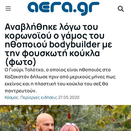
Αναβλήθηκε λόγω του
κορωνοϊού ο γάμος του
ηθοποιού bodybuilder με
την φουσκωτή κούκλα
(φωτο)
Ο Γιούρι Τολότκο, ο οποίος είναι ηθοποιός στο
Καζακστάν δήλωσε πριν από μερικούς μήνες πως
εκείνος και η πλαστική του κούκλα του σεξ θα
παντρευτούν.
Κόσμος
,
Περίεργες ειδήσεις
27.05.2020