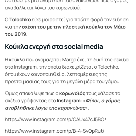
Ωστόσο, με μια ανάρτηση του ανακοίνωσε πως ο γάμος
αναβάλλεται λόγω του κορωνοϊού.
Ο
Tolochko
είχε μοιραστεί για πρώτη φορά την είδηση
για την
σχέση του με την πλαστική κούκλα τον Μάιο
του 2019
.
Κούκλα ενεργή στα social media
Η κούκλα που ονομάζεται Margo έχει τη δική της σελίδα
στο Instagram, την οποία διαχειρίζεται ο Tolochko,
όπου έχουν κοινοποιηθεί οι λεπτομέρειες της
προετοιμασίας τους για τη μεγάλη μέρα του γάμου.
Όμως αποκάλυψε πως ο
κορωνοϊός
τους χάλασε τα
σχέδια γράφοντας στο
Instagram
: «
Φίλοι, ο γάμος
αναβλήθηκε λόγω της καραντίνας
».
https://www.instagram.com/p/CAUx47cJ5BO/
https://www.instagram.com/p/B-4-SvOpRut/