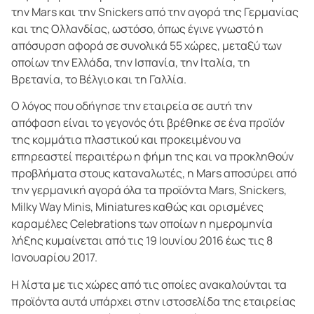
την Mars και την Snickers από την αγορά της Γερμανίας
και της Ολλανδίας, ωστόσο, όπως έγινε γνωστό η
απόσυρση αφορά σε συνολικά 55 χώρες, μεταξύ των
οποίων την Ελλάδα, την Ισπανία, την Ιταλία, τη
Βρετανία, το Βέλγιο και τη Γαλλία.
Ο λόγος που οδήγησε την εταιρεία σε αυτή την
απόφαση είναι το γεγονός ότι βρέθηκε σε ένα προϊόν
της κομμάτια πλαστικού και προκειμένου να
επηρεαστεί περαιτέρω η φήμη της και να προκληθούν
προβλήματα στους καταναλωτές, η Mars αποσύρει από
την γερμανική αγορά όλα τα προϊόντα Mars, Snickers,
Milky Way Minis, Miniatures καθώς και ορισμένες
καραμέλες Celebrations των οποίων η ημερομηνία
λήξης κυμαίνεται από τις 19 Ιουνίου 2016 έως τις 8
Ιανουαρίου 2017.
Η λίστα με τις χώρες από τις οποίες ανακαλούνται τα
προϊόντα αυτά υπάρχει στην ιστοσελίδα της εταιρείας