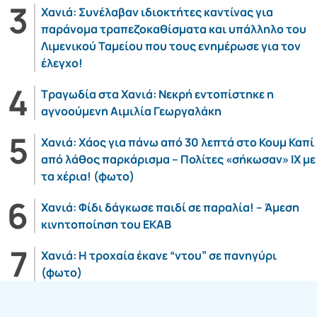
Χανιά: Συνέλαβαν ιδιοκτήτες καντίνας για
παράνομα τραπεζοκαθίσματα και υπάλληλο του
Λιμενικού Ταμείου που τους ενημέρωσε για τον
έλεγχο!
Τραγωδία στα Χανιά: Νεκρή εντοπίστηκε η
αγνοούμενη Αιμιλία Γεωργαλάκη
Χανιά: Χάος για πάνω από 30 λεπτά στο Κουμ Καπί
από λάθος παρκάρισμα – Πολίτες «σήκωσαν» ΙΧ με
τα χέρια! (φωτο)
Χανιά: Φίδι δάγκωσε παιδί σε παραλία! – Άμεση
κινητοποίηση του ΕΚΑΒ
Χανιά: Η τροχαία έκανε “ντου” σε πανηγύρι
(φωτο)