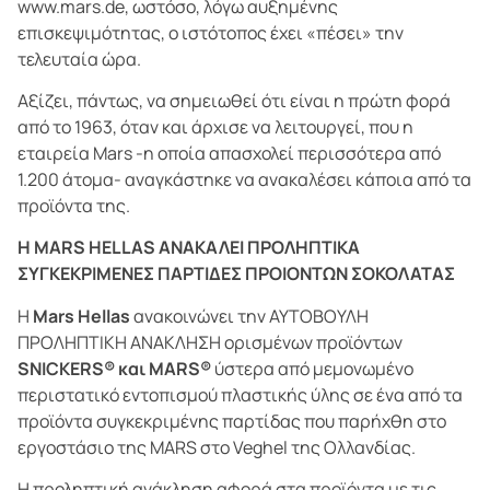
www.mars.de, ωστόσο, λόγω αυξημένης
επισκεψιμότητας, ο ιστότοπος έχει «πέσει» την
τελευταία ώρα.
Αξίζει, πάντως, να σημειωθεί ότι είναι η πρώτη φορά
από το 1963, όταν και άρχισε να λειτουργεί, που η
εταιρεία Mars -η οποία απασχολεί περισσότερα από
1.200 άτομα- αναγκάστηκε να ανακαλέσει κάποια από τα
προϊόντα της.
H MARS HELLAS ΑΝΑΚΑΛΕΙ ΠΡΟΛΗΠΤΙΚΑ
ΣΥΓΚΕΚΡΙΜΕΝΕΣ ΠΑΡΤΙΔΕΣ ΠΡΟΙΟΝΤΩΝ ΣΟΚΟΛΑΤΑΣ
H
Mars Hellas
ανακοινώνει την ΑΥΤΟΒΟΥΛΗ
ΠΡΟΛΗΠΤΙΚΗ ΑΝΑΚΛΗΣΗ ορισμένων προϊόντων
SNICKERS® και MARS®
ύστερα από μεμονωμένο
περιστατικό εντοπισμού πλαστικής ύλης σε ένα από τα
προϊόντα συγκεκριμένης παρτίδας που παρήχθη στο
εργοστάσιο της MARS στο Veghel της Ολλανδίας.
Η προληπτική ανάκληση αφορά στα προϊόντα με τις