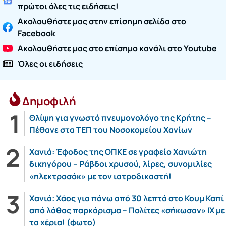
πρώτοι όλες τις ειδήσεις!
Ακολουθήστε μας στην επίσημη σελίδα στο
Facebook
Ακολουθήστε μας στο επίσημο κανάλι στο Youtube
Όλες οι ειδήσεις
Δημοφιλή
Θλίψη για γνωστό πνευμονολόγο της Κρήτης –
Πέθανε στα ΤΕΠ του Νοσοκομείου Χανίων
Χανιά: Έφοδος της ΟΠΚΕ σε γραφείο Χανιώτη
δικηγόρου – Ράβδοι χρυσού, λίρες, συνομιλίες
«ηλεκτροσόκ» με τον ιατροδικαστή!
Χανιά: Χάος για πάνω από 30 λεπτά στο Κουμ Καπί
από λάθος παρκάρισμα – Πολίτες «σήκωσαν» ΙΧ με
τα χέρια! (φωτο)