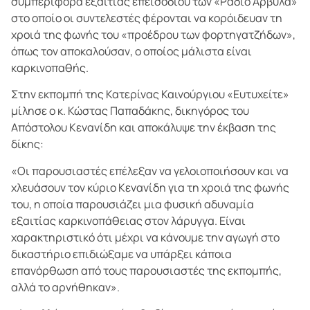
συμπεριφορά εξαιτίας επεισοδίου των «Ράδιο Αρβύλα»
στο οποίο οι συντελεστές φέρονται να κορόιδευαν τη
χροιά της φωνής του «προέδρου των φορτηγατζήδων»,
όπως τον αποκαλούσαν, ο οποίος μάλιστα είναι
καρκινοπαθής.
Στην εκπομπή της Κατερίνας Καινούργιου «Ευτυχείτε»
μίλησε ο κ. Κώστας Παπαδάκης, δικηγόρος του
Απόστολου Κενανίδη και αποκάλυψε την έκβαση της
δίκης:
«Οι παρουσιαστές επέλεξαν να γελοιοποιήσουν και να
χλευάσουν τον κύριο Κενανίδη για τη χροιά της φωνής
του, η οποία παρουσιάζει μια φυσική αδυναμία
εξαιτίας καρκινοπάθειας στον λάρυγγα. Είναι
χαρακτηριστικό ότι μέχρι να κάνουμε την αγωγή στο
δικαστήριο επιδιώξαμε να υπάρξει κάποια
επανόρθωση από τους παρουσιαστές της εκπομπής,
αλλά το αρνήθηκαν».