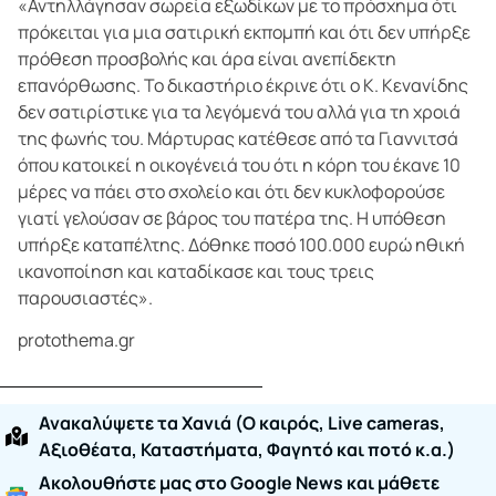
«Αντηλλάγησαν σωρεία εξωδίκων με το πρόσχημα ότι
πρόκειται για μια σατιρική εκπομπή και ότι δεν υπήρξε
πρόθεση προσβολής και άρα είναι ανεπίδεκτη
επανόρθωσης. Το δικαστήριο έκρινε ότι ο Κ. Κενανίδης
δεν σατιρίστικε για τα λεγόμενά του αλλά για τη χροιά
της φωνής του. Μάρτυρας κατέθεσε από τα Γιαννιτσά
όπου κατοικεί η οικογένειά του ότι η κόρη του έκανε 10
μέρες να πάει στο σχολείο και ότι δεν κυκλοφορούσε
γιατί γελούσαν σε βάρος του πατέρα της. Η υπόθεση
υπήρξε καταπέλτης. Δόθηκε ποσό 100.000 ευρώ ηθική
ικανοποίηση και καταδίκασε και τους τρεις
παρουσιαστές».
protothema.gr
Ανακαλύψετε τα Χανιά (O καιρός, Live cameras,
Αξιοθέατα, Καταστήματα, Φαγητό και ποτό κ.α.)
Ακολουθήστε μας στο Google News και μάθετε