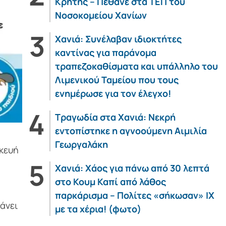
Κρήτης – Πέθανε στα ΤΕΠ του
Νοσοκομείου Χανίων
Χανιά: Συνέλαβαν ιδιοκτήτες
καντίνας για παράνομα
τραπεζοκαθίσματα και υπάλληλο του
Λιμενικού Ταμείου που τους
ενημέρωσε για τον έλεγχο!
Τραγωδία στα Χανιά: Νεκρή
εντοπίστηκε η αγνοούμενη Αιμιλία
Γεωργαλάκη
σκευή
Χανιά: Χάος για πάνω από 30 λεπτά
στο Κουμ Καπί από λάθος
παρκάρισμα – Πολίτες «σήκωσαν» ΙΧ
άνει
με τα χέρια! (φωτο)