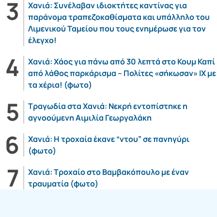
Χανιά: Συνέλαβαν ιδιοκτήτες καντίνας για
παράνομα τραπεζοκαθίσματα και υπάλληλο του
Λιμενικού Ταμείου που τους ενημέρωσε για τον
έλεγχο!
Χανιά: Χάος για πάνω από 30 λεπτά στο Κουμ Καπί
από λάθος παρκάρισμα – Πολίτες «σήκωσαν» ΙΧ με
τα χέρια! (φωτο)
Τραγωδία στα Χανιά: Νεκρή εντοπίστηκε η
αγνοούμενη Αιμιλία Γεωργαλάκη
Χανιά: Η τροχαία έκανε “ντου” σε πανηγύρι
(φωτο)
Χανιά: Τροχαίο στο Βαμβακόπουλο με έναν
τραυματία (φωτο)