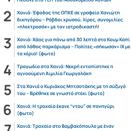
Χανιά: Έφοδος της ΟΠΚΕ σε γραφείο Χανιώτη
δικηγόρου – Ράβδοι χρυσού, λίρες, συνομιλίες
«ηλεκτροσόκ» με τον ιατροδικαστή!
Χανιά: Χάος για πάνω από 30 λεπτά στο Κουμ Καπί
από λάθος παρκάρισμα – Πολίτες «σήκωσαν» ΙΧ με
τα χέρια! (φωτο)
Τραγωδία στα Χανιά: Νεκρή εντοπίστηκε η
αγνοούμενη Αιμιλία Γεωργαλάκη
Στα Χανιά ο Κυριάκος Μητσοτάκης με τη σύζυγό
του – Βρέθηκε σε γνωστό στέκι (φωτο)
Χανιά: Η τροχαία έκανε “ντου” σε πανηγύρι
(φωτο)
Χανιά: Τροχαίο στο Βαμβακόπουλο με έναν