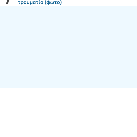
τραυματία (φωτο)
Follow us:
SITE ΤΟΥ ΟΜΙΛΟY
7web Digital