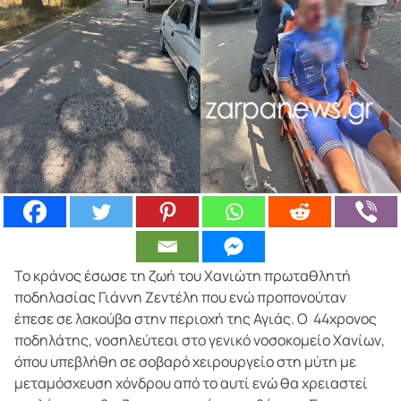
Το κράνος έσωσε τη ζωή του Χανιώτη πρωταθλητή
ποδηλασίας Γιάννη Ζεντέλη που ενώ προπονούταν
έπεσε σε λακούβα στην περιοχή της Αγιάς. Ο 44χρονος
ποδηλάτης, νοσηλεύτεαι στο γενικό νοσοκομείο Χανίων,
όπου υπεβλήθη σε σοβαρό χειρουργείο στη μύτη με
μεταμόσχευση χόνδρου από το αυτί ενώ θα χρειαστεί