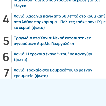
Λιμενικού Ταμείου που τους ενημέρωσε για τον
έλεγχο!
Χανιά: Χάος για πάνω από 30 λεπτά στο Κουμ Καπί
από λάθος παρκάρισμα – Πολίτες «σήκωσαν» ΙΧ με
τα χέρια! (φωτο)
Τραγωδία στα Χανιά: Νεκρή εντοπίστηκε η
αγνοούμενη Αιμιλία Γεωργαλάκη
Χανιά: Η τροχαία έκανε “ντου” σε πανηγύρι
(φωτο)
Χανιά: Τροχαίο στο Βαμβακόπουλο με έναν
τραυματία (φωτο)