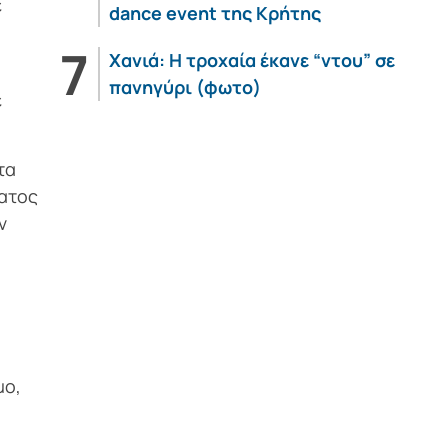
ε
dance event της Κρήτης
Χανιά: Η τροχαία έκανε “ντου” σε
πανηγύρι (φωτο)
ε
τα
ματος
ν
μο,