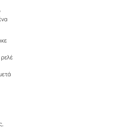
ο
ένα
ηκε
 ρελέ
μετά
ς,