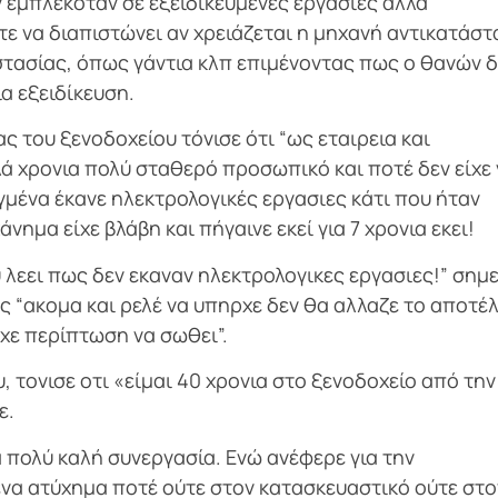
 εμπλεκόταν σε εξειδικευμένες εργασίες αλλα
ε να διαπιστώνει αν χρειάζεται η μηχανή αντικατάστ
στασίας, όπως γάντια κλπ επιμένοντας πως ο θανών 
α εξειδίκευση.
ς του ξενοδοχείου τόνισε ότι “ως εταιρεια και
 χρονια πολύ σταθερό προσωπικό και ποτέ δεν είχε γ
μένα έκανε ηλεκτρολογικές εργασιες κάτι που ήταν
ημα είχε βλάβη και πήγαινε εκεί για 7 χρονια εκει!
 λεει πως δεν εκαναν ηλεκτρολογικες εργασιες!” σημ
ς “ακομα και ρελέ να υπηρχε δεν θα αλλαζε το αποτέ
ρχε περίπτωση να σωθει”.
 τονισε οτι «είμαι 40 χρονια στο ξενοδοχείο από την
ε.
α πολύ καλή συνεργασία. Ενώ ανέφερε για την
ένα ατύχημα ποτέ ούτε στον κατασκευαστικό ούτε στο