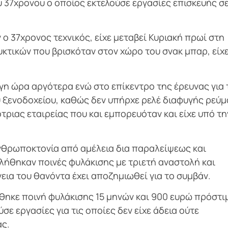
ου 37χρονου ο οποίος εκτελούσε εργασίες επισκευής σ
ν ο 37χρονος τεχνικός, είχε μεταβεί Κυριακή πρωί στη
κτικών που βρισκόταν στον χώρο του σνακ μπαρ, είχ
γη ώρα αργότερα ενώ στο επίκεντρο της έρευνας για 
υ ξενοδοχείου, καθώς δεν υπήρχε ρελέ διαφυγής ρεύ
τριας εταιρείας που και εμπορευόταν και είχε υπό τη
ανθρωποκτονία από αμέλεια δια παραλείψεως και
λήθηκαν ποινές φυλάκισης με τριετή αναστολή και
εια του θανόντα έχει αποζημιωθεί για το συμβάν.
θηκε ποινή φυλάκισης 15 μηνών και 900 ευρώ πρόστι
ε εργασίες για τις οποίες δεν είχε άδεια ούτε
ας.