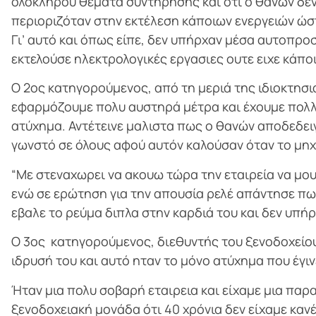
ολοκλήρου θέματα συντήρησης και ότι ο θανών δεν
περιοριζόταν στην εκτέλεση κάποιων ενεργειών ώστ
Γι’ αυτό και όπως είπε, δεν υπήρχαν μέσα αυτοπρο
εκτελούσε ηλεκτρολογικές εργασιες ουτε ειχε κάποι
Ο 2ος κατηγορούμενος, από τη μεριά της ιδιοκτησια
εφαρμόζουμε πολυ αυστηρά μέτρα και έχουμε πολλά
ατύχημα. Αντέτεινε μαλιστα πως ο θανών αποδεδειγ
γωνστό σε όλους αφού αυτόν καλούσαν όταν το μηχάν
“Με στεναχωρει να ακουω τώρα την εταιρεία να μου
ενώ σε ερώτηση για την απουσία ρελέ απάντησε πω
εβαλε το ρεύμα διπλα στην καρδιά του και δεν υπή
Ο 3ος κατηγορούμενος, διεθυντής του ξενοδοχείου,
ιδρυσή του και αυτό ηταν το μόνο ατύχημα που έγιν
Ήταν μια πολυ σοβαρή εταιρεια και είχαμε μια παρ
ξενοδοχειακή μονάδα ότι 40 χρόνια δεν είχαμε καν