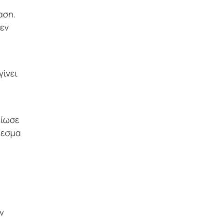
αση.
δεν
ίνει
είωσε
λεσμα
ν