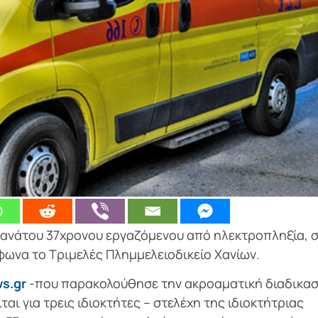
θανάτου 37χρονου εργαζόμενου από ηλεκτροπληξία, 
ωνα το Τριμελές Πλημμελειοδικείο Χανίων.
s.gr
-που παρακολούθησε την ακροαματική διαδικασ
ι για τρεις ιδιοκτήτες – στελέχη της ιδιοκτήτριας