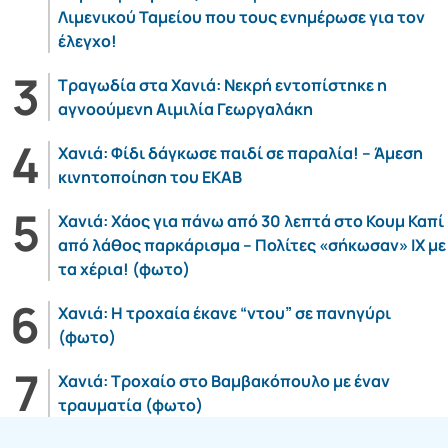
Λιμενικού Ταμείου που τους ενημέρωσε για τον
έλεγχο!
Τραγωδία στα Χανιά: Νεκρή εντοπίστηκε η
αγνοούμενη Αιμιλία Γεωργαλάκη
Χανιά: Φίδι δάγκωσε παιδί σε παραλία! – Άμεση
κινητοποίηση του ΕΚΑΒ
Χανιά: Χάος για πάνω από 30 λεπτά στο Κουμ Καπί
από λάθος παρκάρισμα – Πολίτες «σήκωσαν» ΙΧ με
τα χέρια! (φωτο)
Χανιά: Η τροχαία έκανε “ντου” σε πανηγύρι
(φωτο)
Χανιά: Τροχαίο στο Βαμβακόπουλο με έναν
τραυματία (φωτο)