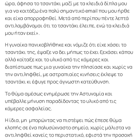
ώρα, άφησα το τσαντάκι μαζί με τα κλειδιά δίπλα μου
για να κοιτάξω ένα πολύ σημαντικό email που μου ήρθε
και είχα απορροφηθεί. Μετά από περίπου πέντε λεπτά
αντιλαμβάνομαι ότι το τσαντάκι έλειπε, ενώ τα κλειδιά
μου ήταν εκεί».
Η γυναίκα πανικοβλήθηκε και νόμιζε ότι είχε χάσει το
τσαντάκι της, έψαξε να δει μήπως το έχει ξεχάσει κάπου
αλλά κοίταξε και το υλικό από τις κάμερες και
διαπίστωσε πως μια γυναίκα την πλησίασε και χωρίς να
την αντιληφθεί, με αστραπιαίες κινήσεις έκλεψε το
τσαντάκι κι έφυγε προς άγνωστη κατεύθυνση.
Το θύμα αμέσως ενημέρωσε την Αστυνομία και
υπέβαλλε μήνυση παραδίδοντας το υλικό από τις
κάμερες ασφαλείας.
Η ίδια, μη μπορώντας να πιστέψει πώς έπεσε θύμα
κλοπής σε ένα πολυσύχναστο σημείο, χωρίς μάλιστα να
αντιληφθεί κανείς το περιστατικό, εφιστά την προσοχή