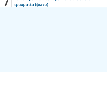
τραυματία (φωτο)
Follow us:
SITE ΤΟΥ ΟΜΙΛΟY
7web Digital
Agency
© 2026
aera.gr
ALL
RIGHTS RESERVED