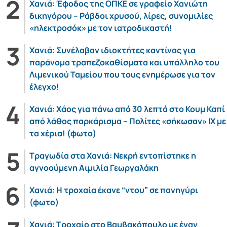
Χανιά: Έφοδος της ΟΠΚΕ σε γραφείο Χανιώτη
δικηγόρου – Ράβδοι χρυσού, λίρες, συνομιλίες
«ηλεκτροσόκ» με τον ιατροδικαστή!
Χανιά: Συνέλαβαν ιδιοκτήτες καντίνας για
παράνομα τραπεζοκαθίσματα και υπάλληλο του
Λιμενικού Ταμείου που τους ενημέρωσε για τον
έλεγχο!
Χανιά: Χάος για πάνω από 30 λεπτά στο Κουμ Καπί
από λάθος παρκάρισμα – Πολίτες «σήκωσαν» ΙΧ με
τα χέρια! (φωτο)
Τραγωδία στα Χανιά: Νεκρή εντοπίστηκε η
αγνοούμενη Αιμιλία Γεωργαλάκη
Χανιά: Η τροχαία έκανε “ντου” σε πανηγύρι
(φωτο)
Χανιά: Τροχαίο στο Βαμβακόπουλο με έναν