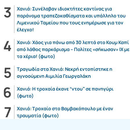
Χανιά: Συνέλαβαν ιδιοκτήτες καντίνας για
παράνομα τραπεζοκαθίσματα και υπάλληλο του
Λιμενικού Ταμείου που τους ενημέρωσε για τον
έλεγχο!
Χανιά: Χάος για πάνω από 30 λεπτά στο Κουμ Καπί
από λάθος παρκάρισμα – Πολίτες «σήκωσαν» ΙΧ με
τα χέρια! (φωτο)
Τραγωδία στα Χανιά: Νεκρή εντοπίστηκε η
αγνοούμενη Αιμιλία Γεωργαλάκη
Χανιά: Η τροχαία έκανε “ντου” σε πανηγύρι
(φωτο)
Χανιά: Τροχαίο στο Βαμβακόπουλο με έναν
τραυματία (φωτο)