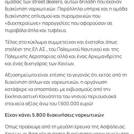
ομάδας των street dealers, αυτών δηλαδή που έκαναν
διακίνηση ναρκωτικών. Παράλληλα υπήρχε και η ομάδα
διακίνησης οπλισμού και πυρομαχικών που
«διεκπεραίωνε» παραγγελίες που αφορούσαν σε
πυροβόλα όπλα και τυφέκια.
Τέλος στο κύκλωμα συμμετείχαν και ένστολοι όπως
στελέχη της ΕΛ.ΑΣ., του Πολεμικού Ναυτικού και της
Πολεμικής Αεροπορίας αλλά και ένας Αρχιμανδρίτης
και ένας δικηγόρος των Χανίων.
Αξιοσημείωτο είναι επίσης το γεγονός ότι εκτός από τη
διακίνηση όπλων και ναρκωτικών, η οργάνωση
κατάφερε να αποσπάσει με εκβιασμούς από την
Εκκλησιαστική Κοινότητα του νησιού περιουσιακά
στοιχεία αξίας άνω του 1.500.000 ευρώ!
Είχαν κάνει 5.800 διακινήσεις ναρκωτικών
Όπως προέκυψε από τη μεγάλη έρευνα της Ασφάλειας
Χανίων, οι βασικές πιάτσες διακίνησης ναρκωτικών στο