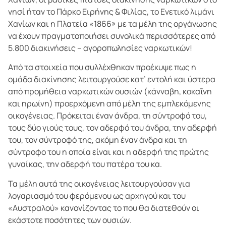
νησί ήταν το Πάρκο Ειρήνης & Φιλίας, το Ενετικό λιμάνι
Χανίων και η Πλατεία «1866» με τα μέλη της οργάνωσης
να έχουν πραγματοποιήσει συνολικά περισσότερες από
5.800 διακινήσεις – αγοροπωλησίες ναρκωτικών!
Από τα στοιχεία που συλλέχθηκαν προέκυψε πως η
ομάδα διακίνησης λειτουργούσε κατ’ εντολή και ύστερα
από προμήθεια ναρκωτικών ουσιών (κάνναβη, κοκαΐνη
και ηρωίνη) προερχόμενη από μέλη της εμπλεκόμενης
οικογένειας. Πρόκειται έναν άνδρα, τη σύντροφό του,
τους δύο γιούς τους, τον αδερφό του άνδρα, την αδερφή
του, τον σύντροφό της, ακόμη έναν άνδρα και τη
σύντροφο του η οποία είναι και η αδερφή της πρώτης
γυναίκας, την αδερφή του πατέρα του κα.
Τα μέλη αυτά της οικογένειας λειτουργούσαν για
λογαριασμό του φερόμενου ως αρχηγού και του
«Αυστραλού» κανονίζοντας το που θα διατεθούν οι
εκάστοτε ποσότητες των ουσιών.