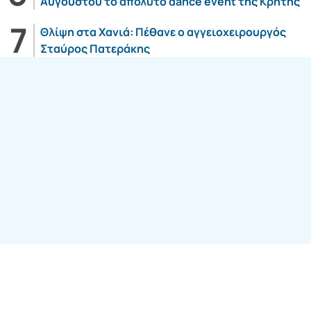
Αυγούστου το απόλυτο dance event της Κρήτης
Θλίψη στα Χανιά: Πέθανε ο αγγειοχειρουργός
Σταύρος Πατεράκης
Follow us:
SITE ΤΟΥ ΟΜΙΛΟY
7web Digital