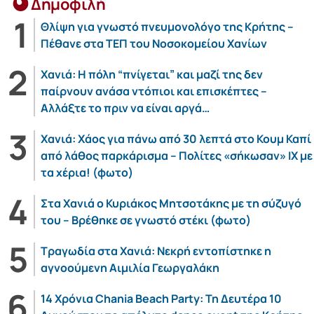
Δημοφιλή
Θλίψη για γνωστό πνευμονολόγο της Κρήτης –
Πέθανε στα ΤΕΠ του Νοσοκομείου Χανίων
Χανιά: Η πόλη “πνίγεται” και μαζί της δεν
παίρνουν ανάσα ντόπιοι και επισκέπτες –
Αλλάξτε το πριν να είναι αργά…
Χανιά: Χάος για πάνω από 30 λεπτά στο Κουμ Καπί
από λάθος παρκάρισμα – Πολίτες «σήκωσαν» ΙΧ με
τα χέρια! (φωτο)
Στα Χανιά ο Κυριάκος Μητσοτάκης με τη σύζυγό
του – Βρέθηκε σε γνωστό στέκι (φωτο)
Τραγωδία στα Χανιά: Νεκρή εντοπίστηκε η
αγνοούμενη Αιμιλία Γεωργαλάκη
14 Χρόνια Chania Beach Party: Τη Δευτέρα 10