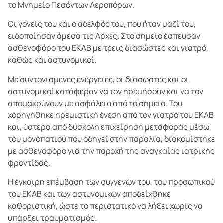
το Μνημείο Πεσόντων Αεροπόρων.
Οι γονείς του και ο αδελφός του, που ήταν μαζί του,
ειδοποίησαν άμεσα τις Αρχές. Στο σημείο έσπευσαν
ασθενοφόρο του ΕΚΑΒ με τρεις διασώστες και γιατρό,
καθώς και αστυνομικοί.
Με συντονισμένες ενέργειες, οι διασώστες και οι
αστυνομικοί κατάφεραν να τον ηρεμήσουν και να τον
απομακρύνουν με ασφάλεια από το σημείο. Του
χορηγήθηκε ηρεμιστική ένεση από τον γιατρό του ΕΚΑΒ
και, ύστερα από δύσκολη επιχείρηση μεταφοράς μέσω
του μονοπατιού που οδηγεί στην παραλία, διακομίστηκε
με ασθενοφόρο για την παροχή της αναγκαίας ιατρικής
φροντίδας.
Η έγκαιρη επέμβαση των συγγενών του, του προσωπικού
του ΕΚΑΒ και των αστυνομικών αποδείχθηκε
καθοριστική, ώστε το περιστατικό να λήξει χωρίς να
υπάρξει τραυματισμός.