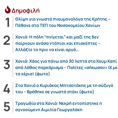
Δημοφιλή
Θλίψη για γνωστό πνευμονολόγο της Κρήτης –
Πέθανε στα ΤΕΠ του Νοσοκομείου Χανίων
Χανιά: Η πόλη “πνίγεται” και μαζί της δεν
παίρνουν ανάσα ντόπιοι και επισκέπτες –
Αλλάξτε το πριν να είναι αργά…
Χανιά: Χάος για πάνω από 30 λεπτά στο Κουμ Καπί
από λάθος παρκάρισμα – Πολίτες «σήκωσαν» ΙΧ με
τα χέρια! (φωτο)
Στα Χανιά ο Κυριάκος Μητσοτάκης με τη σύζυγό
του – Βρέθηκε σε γνωστό στέκι (φωτο)
Τραγωδία στα Χανιά: Νεκρή εντοπίστηκε η
αγνοούμενη Αιμιλία Γεωργαλάκη