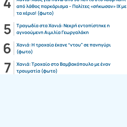
από λάθος παρκάρισμα – Πολίτες «σήκωσαν» ΙΧ με
τα χέρια! (φωτο)
Τραγωδία στα Χανιά: Νεκρή εντοπίστηκε η
αγνοούμενη Αιμιλία Γεωργαλάκη
Χανιά: Η τροχαία έκανε “ντου” σε πανηγύρι
(φωτο)
Χανιά: Τροχαίο στο Βαμβακόπουλο με έναν
τραυματία (φωτο)