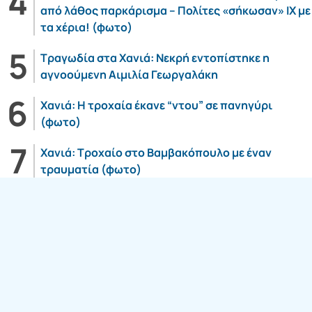
από λάθος παρκάρισμα – Πολίτες «σήκωσαν» ΙΧ με
τα χέρια! (φωτο)
Τραγωδία στα Χανιά: Νεκρή εντοπίστηκε η
αγνοούμενη Αιμιλία Γεωργαλάκη
Χανιά: Η τροχαία έκανε “ντου” σε πανηγύρι
(φωτο)
Χανιά: Τροχαίο στο Βαμβακόπουλο με έναν
τραυματία (φωτο)