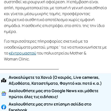
συστηθεί χειρουργική αφαίρεση. Η επέμβαση είναι
απλή, πραγματοποιείται με τοπική ή γενική αναισθησία
και γίνεται μέσω μικρής τομής, προσφέροντας
εξαιρετικό αισθητικό αποτέλεσμα χωρίς εμφανή
σημάδια. Η ασθενής επιστρέφει στο σπίτι της την ίδια
ημέρα.
Για περισσότερες πληροφορίες σχετικά με τα
ινοαδενώματα μαστού, μπορε΄τιε να επικοινωνήσετε με
το
κέντρο μαστού
του πολυιατρείου Mother &
Woman Clinic.
Ανακαλύψετε τα Χανιά (O καιρός, Live cameras,
Αξιοθέατα, Καταστήματα, Φαγητό και ποτό κ.α.)
Ακολουθήστε μας στο Google News και μάθετε
πρώτοι όλες τις ειδήσεις!
Ακολουθήστε μας στην επίσημη σελίδα στο
Facebook