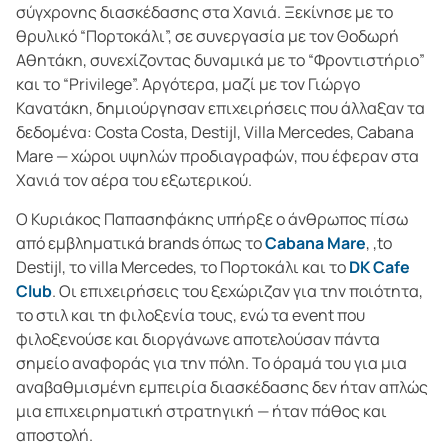
σύγχρονης διασκέδασης στα Χανιά. Ξεκίνησε με το
θρυλικό “Πορτοκάλι”, σε συνεργασία με τον Θοδωρή
Αθητάκη, συνεχίζοντας δυναμικά με το “Φροντιστήριο”
και το “Privilege”. Αργότερα, μαζί με τον Γιώργο
Κανατάκη, δημιούργησαν επιχειρήσεις που άλλαξαν τα
δεδομένα: Costa Costa, Destijl, Villa Mercedes, Cabana
Mare — χώροι υψηλών προδιαγραφών, που έφεραν στα
Χανιά τον αέρα του εξωτερικού.
Ο Κυριάκος Παπασηφάκης υπήρξε ο άνθρωπος πίσω
από εμβληματικά brands όπως το
Cabana Mare
, ,to
Destijl, το villa Mercedes, το Πορτοκάλι και το
DK Cafe
Club
. Οι επιχειρήσεις του ξεχώριζαν για την ποιότητα,
το στιλ και τη φιλοξενία τους, ενώ τα event που
φιλοξενούσε και διοργάνωνε αποτελούσαν πάντα
σημείο αναφοράς για την πόλη. Το όραμά του για μια
αναβαθμισμένη εμπειρία διασκέδασης δεν ήταν απλώς
μια επιχειρηματική στρατηγική — ήταν πάθος και
αποστολή.