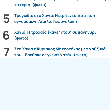
τα χέρια! (φωτο)
Τραγωδία στα Χανιά: Νεκρή εντοπίστηκε η
αγνοούμενη Αιμιλία Γεωργαλάκη
Χανιά: Η τροχαία έκανε “ντου” σε πανηγύρι
(φωτο)
Στα Χανιά ο Κυριάκος Μητσοτάκης με τη σύζυγό
του – Βρέθηκε σε γνωστό στέκι (φωτο)