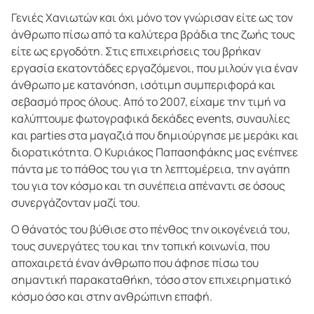
Γενιές Χανιωτών και όχι μόνο τον γνώρισαν είτε ως τον
άνθρωπο πίσω από τα καλύτερα βράδια της ζωής τους
είτε ως εργοδότη. Στις επιχειρήσεις του βρήκαν
εργασία εκατοντάδες εργαζόμενοι, που μιλούν για έναν
άνθρωπο με κατανόηση, ισότιμη συμπεριφορά και
σεβασμό προς όλους. Από το 2007, είχαμε την τιμή να
καλύπτουμε φωτογραφικά δεκάδες events, συναυλίες
και parties στα μαγαζιά που δημιούργησε με μεράκι και
διορατικότητα. Ο Κυριάκος Παπασηφάκης μας ενέπνεε
πάντα με το πάθος του για τη λεπτομέρεια, την αγάπη
του για τον κόσμο και τη συνέπεια απέναντι σε όσους
συνεργάζονταν μαζί του.
Ο θάνατός του βύθισε στο πένθος την οικογένειά του,
τους συνεργάτες του και την τοπική κοινωνία, που
αποχαιρετά έναν άνθρωπο που άφησε πίσω του
σημαντική παρακαταθήκη, τόσο στον επιχειρηματικό
κόσμο όσο και στην ανθρώπινη επαφή.