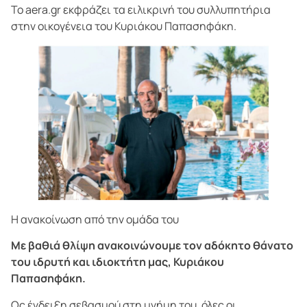
Το aera.gr εκφράζει τα ειλικρινή του συλλυπητήρια
στην οικογένεια του Κυριάκου Παπασηφάκη.
Η ανακοίνωση από την ομάδα του
Με βαθιά θλίψη ανακοινώνουμε τον αδόκητο θάνατο
του ιδρυτή και ιδιοκτήτη μας, Κυριάκου
Παπασηφάκη.
Ως ένδειξη σεβασμού στη μνήμη του, όλες οι