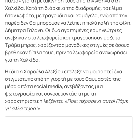
παλιά» για τη μετακίνησή τους από την Αθήνα στη
Χαλκίδα. Κατά τη διάρκεια της διαδρομής, το κλίμα
ήταν κεφάτο, με τραγούδια και χαμόγελα, ενώ από την
παρέα δεν θα μπορούσε να λείπει η πολύ καλή της φίλη,
Δήμητρα Γαλάνη. Οι δύο αγαπημένες ερμηνεύτριες
ανέβηκαν στο λεωφορείο και τραγούδησαν μαζί το
Τράβα μπρος, χαρίζοντας μοναδικές στιγμές σε όσους
βρέθηκαν δίπλα τους, πριν το λεωφορείο αναχωρήσει
για τη Χαλκίδα.
Η ίδια η Χαρούλα Αλεξίου επέλεξε να μοιραστεί ένα
στιγμιότυπο από τη γιορτή με τους θαυμαστές της
μέσα από τα social media, ανεβάζοντας μια
φωτογραφία και συνοδεύοντάς τη με τη
χαρακτηριστική λεζάντα:
«Πάει πέρασε κι αυτό! Πάμε
γι’ άλλα τώρα!».