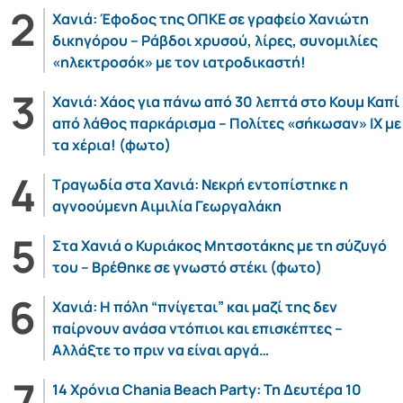
Χανιά: Έφοδος της ΟΠΚΕ σε γραφείο Χανιώτη
δικηγόρου – Ράβδοι χρυσού, λίρες, συνομιλίες
«ηλεκτροσόκ» με τον ιατροδικαστή!
Χανιά: Χάος για πάνω από 30 λεπτά στο Κουμ Καπί
από λάθος παρκάρισμα – Πολίτες «σήκωσαν» ΙΧ με
τα χέρια! (φωτο)
Τραγωδία στα Χανιά: Νεκρή εντοπίστηκε η
αγνοούμενη Αιμιλία Γεωργαλάκη
Στα Χανιά ο Κυριάκος Μητσοτάκης με τη σύζυγό
του – Βρέθηκε σε γνωστό στέκι (φωτο)
Χανιά: Η πόλη “πνίγεται” και μαζί της δεν
παίρνουν ανάσα ντόπιοι και επισκέπτες –
Αλλάξτε το πριν να είναι αργά…
14 Χρόνια Chania Beach Party: Τη Δευτέρα 10