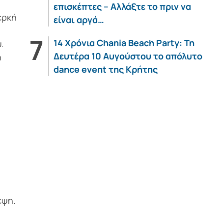
επισκέπτες – Αλλάξτε το πριν να
ερκή
είναι αργά…
14 Χρόνια Chania Beach Party: Τη
.
Δευτέρα 10 Αυγούστου το απόλυτο
η
dance event της Κρήτης
η
εψη.