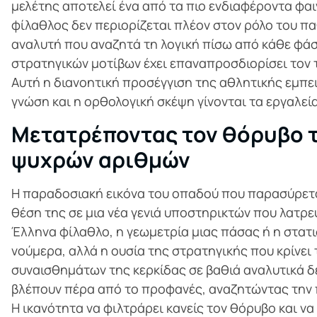
μελέτης αποτελεί ένα από τα πιο ενδιαφέροντα φαι
φίλαθλος δεν περιορίζεται πλέον στον ρόλο του π
αναλυτή που αναζητά τη λογική πίσω από κάθε φάσ
στρατηγικών μοτίβων έχει επαναπροσδιορίσει τον 
Αυτή η διανοητική προσέγγιση της αθλητικής εμπε
γνώση και η ορθολογική σκέψη γίνονται τα εργαλεί
Μετατρέποντας τον θόρυβο τ
ψυχρών αριθμών
Η παραδοσιακή εικόνα του οπαδού που παρασύρεται
θέση της σε μια νέα γενιά υποστηρικτών που λατρε
Έλληνα φίλαθλο, η γεωμετρία μιας πάσας ή η στατι
νούμερα, αλλά η ουσία της στρατηγικής που κρίνε
συναισθημάτων της κερκίδας σε βαθιά αναλυτικά δ
βλέπουν πέρα από το προφανές, αναζητώντας την
Η ικανότητα να φιλτράρει κανείς τον θόρυβο και να 