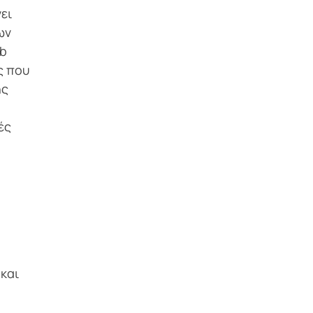
ει
ων
eb
ς που
ης
ές
 και