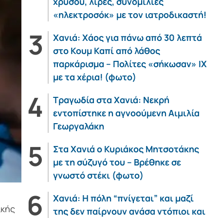
χρυσού, λίρες, συνομιλίες
«ηλεκτροσόκ» με τον ιατροδικαστή!
Χανιά: Χάος για πάνω από 30 λεπτά
στο Κουμ Καπί από λάθος
παρκάρισμα – Πολίτες «σήκωσαν» ΙΧ
με τα χέρια! (φωτο)
Τραγωδία στα Χανιά: Νεκρή
εντοπίστηκε η αγνοούμενη Αιμιλία
Γεωργαλάκη
Στα Χανιά ο Κυριάκος Μητσοτάκης
με τη σύζυγό του – Βρέθηκε σε
γνωστό στέκι (φωτο)
Χανιά: Η πόλη “πνίγεται” και μαζί
ικής
της δεν παίρνουν ανάσα ντόπιοι και