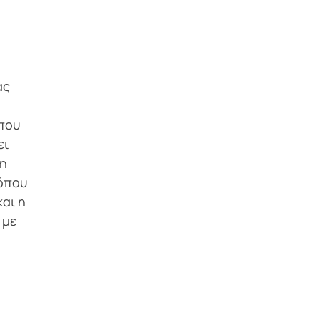
ας
 που
ει
 η
 όπου
και η
 με