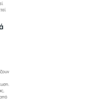
εί
τεί
ά
άζουν
ευση.
ας,
 από