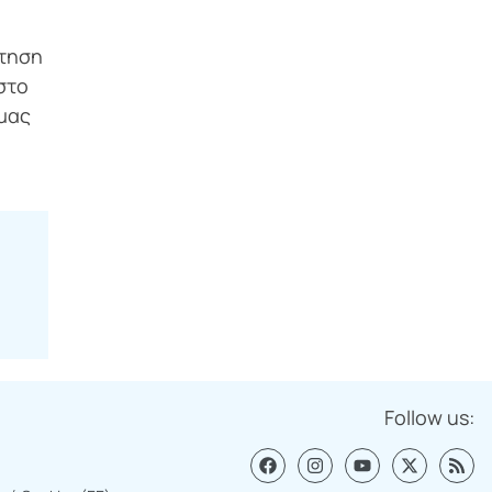
κτηση
στο
 μας
Follow us: