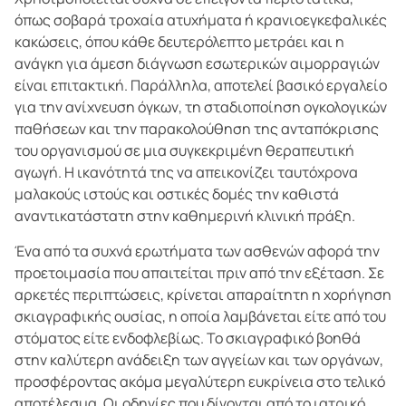
όπως σοβαρά τροχαία ατυχήματα ή κρανιοεγκεφαλικές
κακώσεις, όπου κάθε δευτερόλεπτο μετράει και η
ανάγκη για άμεση διάγνωση εσωτερικών αιμορραγιών
είναι επιτακτική. Παράλληλα, αποτελεί βασικό εργαλείο
για την ανίχνευση όγκων, τη σταδιοποίηση ογκολογικών
παθήσεων και την παρακολούθηση της ανταπόκρισης
του οργανισμού σε μια συγκεκριμένη θεραπευτική
αγωγή. Η ικανότητά της να απεικονίζει ταυτόχρονα
μαλακούς ιστούς και οστικές δομές την καθιστά
αναντικατάστατη στην καθημερινή κλινική πράξη.
Ένα από τα συχνά ερωτήματα των ασθενών αφορά την
προετοιμασία που απαιτείται πριν από την εξέταση. Σε
αρκετές περιπτώσεις, κρίνεται απαραίτητη η χορήγηση
σκιαγραφικής ουσίας, η οποία λαμβάνεται είτε από του
στόματος είτε ενδοφλεβίως. Το σκιαγραφικό βοηθά
στην καλύτερη ανάδειξη των αγγείων και των οργάνων,
προσφέροντας ακόμα μεγαλύτερη ευκρίνεια στο τελικό
αποτέλεσμα. Οι οδηγίες που δίνονται από το ιατρικό