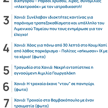
δικηγόρου – Ράβδοι χρυσού, λίρες, συνομιλίες
«ηλεκτροσόκ» με τον ιατροδικαστή!
Χανιά: Συνέλαβαν ιδιοκτήτες καντίνας για
παράνομα τραπεζοκαθίσματα και υπάλληλο του
Λιμενικού Ταμείου που τους ενημέρωσε για τον
έλεγχο!
Χανιά: Χάος για πάνω από 30 λεπτά στο Κουμ Καπί
από λάθος παρκάρισμα – Πολίτες «σήκωσαν» ΙΧ με
τα χέρια! (φωτο)
Τραγωδία στα Χανιά: Νεκρή εντοπίστηκε η
αγνοούμενη Αιμιλία Γεωργαλάκη
Χανιά: Η τροχαία έκανε “ντου” σε πανηγύρι
(φωτο)
Χανιά: Τροχαίο στο Βαμβακόπουλο με έναν
τραυματία (φωτο)