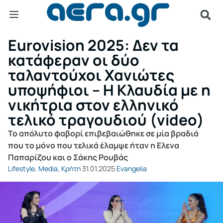
Εurovision 2025: Δεν τα
κατάφεραν οι δύο
ταλαντούχοι Χανιώτες
υποψήφιοι – Η Κλαυδία με η
νικήτρια στον ελληνικό
τελικό τραγουδιού (video)
Το απόλυτο φαβορί επιβεβαιώθηκε σε μία βραδιά
που το μόνο που τελικά έλαμψε ήταν η Ελενα
Παπαρίζου και ο Σάκης Ρουβάς
Lifestyle
,
Media
,
Κρήτη
31.01.2025
Evangelia