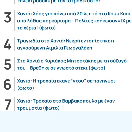
«ηλεκτροσόκ» με τον ιατροδικαστή!
Χανιά: Χάος για πάνω από 30 λεπτά στο Κουμ Καπί
από λάθος παρκάρισμα – Πολίτες «σήκωσαν» ΙΧ με
τα χέρια! (φωτο)
Τραγωδία στα Χανιά: Νεκρή εντοπίστηκε η
αγνοούμενη Αιμιλία Γεωργαλάκη
Στα Χανιά ο Κυριάκος Μητσοτάκης με τη σύζυγό
του – Βρέθηκε σε γνωστό στέκι (φωτο)
Χανιά: Η τροχαία έκανε “ντου” σε πανηγύρι
(φωτο)
Χανιά: Τροχαίο στο Βαμβακόπουλο με έναν
τραυματία (φωτο)