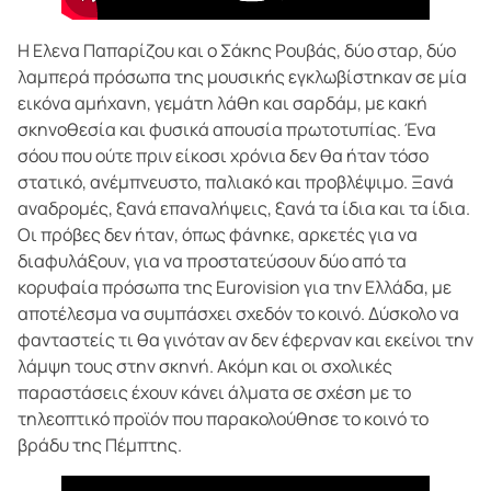
Η Ελενα Παπαρίζου και ο Σάκης Ρουβάς, δύο σταρ, δύο
λαμπερά πρόσωπα της μουσικής εγκλωβίστηκαν σε μία
εικόνα αμήχανη, γεμάτη λάθη και σαρδάμ, με κακή
σκηνοθεσία και φυσικά απουσία πρωτοτυπίας. Ένα
σόου που ούτε πριν είκοσι χρόνια δεν θα ήταν τόσο
στατικό, ανέμπνευστο, παλιακό και προβλέψιμο. Ξανά
αναδρομές, ξανά επαναλήψεις, ξανά τα ίδια και τα ίδια.
Οι πρόβες δεν ήταν, όπως φάνηκε, αρκετές για να
διαφυλάξουν, για να προστατεύσουν δύο από τα
κορυφαία πρόσωπα της Eurovision για την Ελλάδα, με
αποτέλεσμα να συμπάσχει σχεδόν το κοινό. Δύσκολο να
φανταστείς τι θα γινόταν αν δεν έφερναν και εκείνοι την
λάμψη τους στην σκηνή. Ακόμη και οι σχολικές
παραστάσεις έχουν κάνει άλματα σε σχέση με το
τηλεοπτικό προϊόν που παρακολούθησε το κοινό το
βράδυ της Πέμπτης.