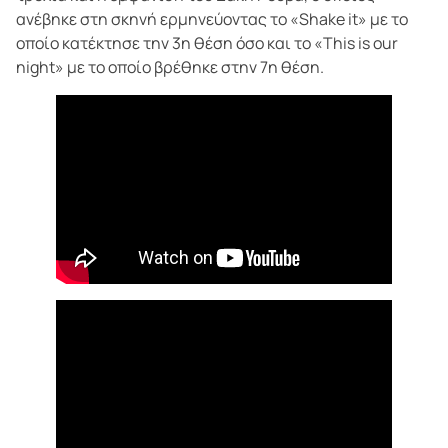
ανέβηκε στη σκηνή ερμηνεύοντας το «Shake it» με το
οποίο κατέκτησε την 3η θέση όσο και το «This is our
night» με το οποίο βρέθηκε στην 7η θέση.