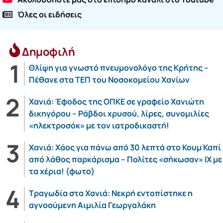
Όλες οι ειδήσεις
Δημοφιλή
Θλίψη για γνωστό πνευμονολόγο της Κρήτης –
Πέθανε στα ΤΕΠ του Νοσοκομείου Χανίων
Χανιά: Έφοδος της ΟΠΚΕ σε γραφείο Χανιώτη
δικηγόρου – Ράβδοι χρυσού, λίρες, συνομιλίες
«ηλεκτροσόκ» με τον ιατροδικαστή!
Χανιά: Χάος για πάνω από 30 λεπτά στο Κουμ Καπί
από λάθος παρκάρισμα – Πολίτες «σήκωσαν» ΙΧ με
τα χέρια! (φωτο)
Τραγωδία στα Χανιά: Νεκρή εντοπίστηκε η
αγνοούμενη Αιμιλία Γεωργαλάκη