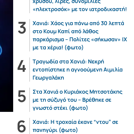
χρυσού, λίρες, συνομιλίες
«ηλεκτροσόκ» με τον ιατροδικαστή!
Χανιά: Χάος για πάνω από 30 λεπτά
στο Κουμ Καπί από λάθος
παρκάρισμα – Πολίτες «σήκωσαν» ΙΧ
με τα χέρια! (φωτο)
Τραγωδία στα Χανιά: Νεκρή
εντοπίστηκε η αγνοούμενη Αιμιλία
Γεωργαλάκη
Στα Χανιά ο Κυριάκος Μητσοτάκης
με τη σύζυγό του – Βρέθηκε σε
γνωστό στέκι (φωτο)
Χανιά: Η τροχαία έκανε “ντου” σε
πανηγύρι (φωτο)