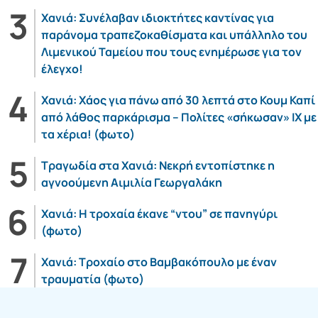
Χανιά: Συνέλαβαν ιδιοκτήτες καντίνας για
παράνομα τραπεζοκαθίσματα και υπάλληλο του
Λιμενικού Ταμείου που τους ενημέρωσε για τον
έλεγχο!
Χανιά: Χάος για πάνω από 30 λεπτά στο Κουμ Καπί
από λάθος παρκάρισμα – Πολίτες «σήκωσαν» ΙΧ με
τα χέρια! (φωτο)
Τραγωδία στα Χανιά: Νεκρή εντοπίστηκε η
αγνοούμενη Αιμιλία Γεωργαλάκη
Χανιά: Η τροχαία έκανε “ντου” σε πανηγύρι
(φωτο)
Χανιά: Τροχαίο στο Βαμβακόπουλο με έναν
τραυματία (φωτο)