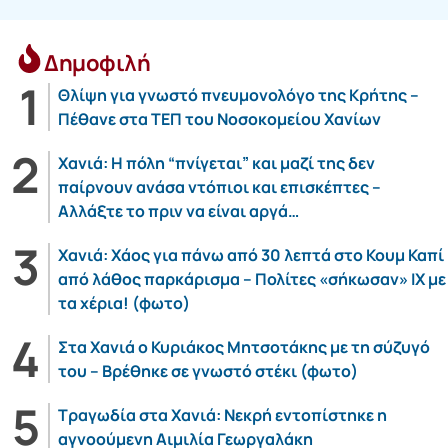
Δημοφιλή
Θλίψη για γνωστό πνευμονολόγο της Κρήτης –
Πέθανε στα ΤΕΠ του Νοσοκομείου Χανίων
Χανιά: Η πόλη “πνίγεται” και μαζί της δεν
παίρνουν ανάσα ντόπιοι και επισκέπτες –
Αλλάξτε το πριν να είναι αργά…
Χανιά: Χάος για πάνω από 30 λεπτά στο Κουμ Καπί
από λάθος παρκάρισμα – Πολίτες «σήκωσαν» ΙΧ με
τα χέρια! (φωτο)
Στα Χανιά ο Κυριάκος Μητσοτάκης με τη σύζυγό
του – Βρέθηκε σε γνωστό στέκι (φωτο)
Τραγωδία στα Χανιά: Νεκρή εντοπίστηκε η
αγνοούμενη Αιμιλία Γεωργαλάκη