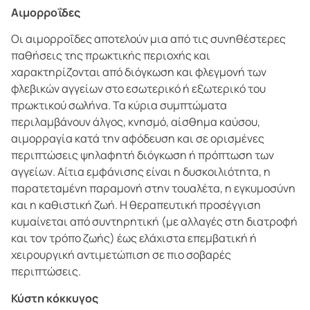
Αιμορροΐδες
Οι αιμορροΐδες αποτελούν μια από τις συνηθέστερες
παθήσεις της πρωκτικής περιοχής και
χαρακτηρίζονται από διόγκωση και φλεγμονή των
φλεβικών αγγείων στο εσωτερικό ή εξωτερικό του
πρωκτικού σωλήνα. Τα κύρια συμπτώματα
περιλαμβάνουν άλγος, κνησμό, αίσθημα καύσου,
αιμορραγία κατά την αφόδευση και σε ορισμένες
περιπτώσεις ψηλαφητή διόγκωση ή πρόπτωση των
αγγείων. Αίτια εμφάνισης είναι η δυσκοιλιότητα, η
παρατεταμένη παραμονή στην τουαλέτα, η εγκυμοσύνη
και η καθιστική ζωή. Η θεραπευτική προσέγγιση
κυμαίνεται από συντηρητική (με αλλαγές στη διατροφή
και τον τρόπο ζωής) έως ελάχιστα επεμβατική ή
χειρουργική αντιμετώπιση σε πιο σοβαρές
περιπτώσεις.
Κύστη κόκκυγος