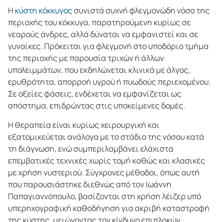
Η
κύστη κόκκυγος
συνιστά συχνή φλεγμονώδη νόσο της
περιοχής του κόκκυγα, παρατηρούμενη κυρίως σε
νεαρούς άνδρες, αλλά δύναται να εμφανιστεί και σε
γυναίκες. Πρόκειται για φλεγμονή στο υποδόριο τμήμα
της περιοχής με παρουσία τριχών ή άλλων
υπολειμμάτων, που εκδηλώνεται κλινικά με άλγος,
ερυθρότητα, απορροή υγρού ή πυωδούς περιεχομένου.
Σε οξείες φάσεις, ενδέχεται να εμφανίζεται ως
απόστημα, επιδρώντας στις υποκείμενες δομές.
Η θεραπεία είναι κυρίως χειρουργική και
εξατομικεύεται ανάλογα με το στάδιο της νόσου κατά
τη διάγνωση, ενώ συμπεριλαμβάνει ελάχιστα
επεμβατικές τεχνικές χωρίς τομή καθώς και κλασικές
με χρήση νυστεριού. Σύγχρονες μέθοδοι, όπως αυτή
που παρουσιάστηκε διεθνώς από τον Ιωάννη
Παπαγιαννόπουλο, βασίζονται στη χρήση λέιζερ υπό
υπερηχογραφική καθοδήγηση για ακριβή καταστροφή
της κύστης, μειώνοντας τον κίνδυνο επιπλοκών.