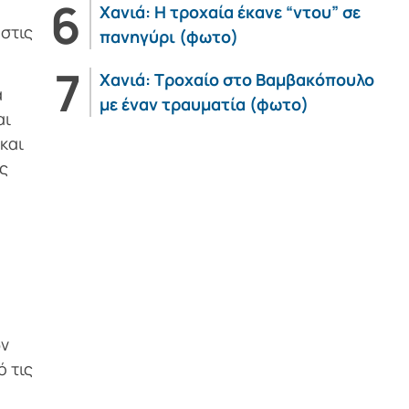
Χανιά: Η τροχαία έκανε “ντου” σε
στις
πανηγύρι (φωτο)
Χανιά: Τροχαίο στο Βαμβακόπουλο
ά
με έναν τραυματία (φωτο)
αι
και
ής
ων
ό τις