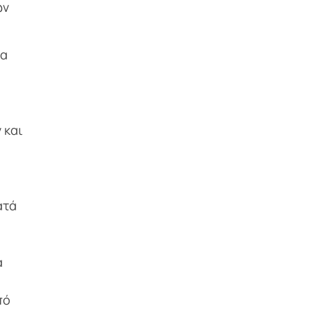
ών
να
 και
ατά
α
πό