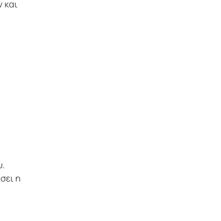
 και
υ.
σει η