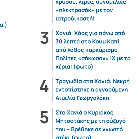
χρυσού, λίρες, συνομιλίες
«ηλεκτροσόκ» με τον
ιατροδικαστή!
α.)
Χανιά: Χάος για πάνω από
30 λεπτά στο Κουμ Καπί
από λάθος παρκάρισμα –
Πολίτες «σήκωσαν» ΙΧ με τα
χέρια! (φωτο)
Τραγωδία στα Χανιά: Νεκρή
εντοπίστηκε η αγνοούμενη
Αιμιλία Γεωργαλάκη
Στα Χανιά ο Κυριάκος
Μητσοτάκης με τη σύζυγό
του – Βρέθηκε σε γνωστό
στέκι (φωτο)