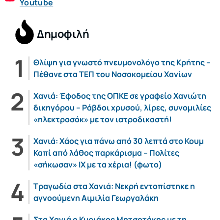
Youtube
Δημοφιλή
Θλίψη για γνωστό πνευμονολόγο της Κρήτης –
Πέθανε στα ΤΕΠ του Νοσοκομείου Χανίων
Χανιά: Έφοδος της ΟΠΚΕ σε γραφείο Χανιώτη
δικηγόρου – Ράβδοι χρυσού, λίρες, συνομιλίες
«ηλεκτροσόκ» με τον ιατροδικαστή!
Χανιά: Χάος για πάνω από 30 λεπτά στο Κουμ
Καπί από λάθος παρκάρισμα – Πολίτες
«σήκωσαν» ΙΧ με τα χέρια! (φωτο)
Τραγωδία στα Χανιά: Νεκρή εντοπίστηκε η
αγνοούμενη Αιμιλία Γεωργαλάκη
Στα Χανιά ο Κυριάκος Μητσοτάκης με τη