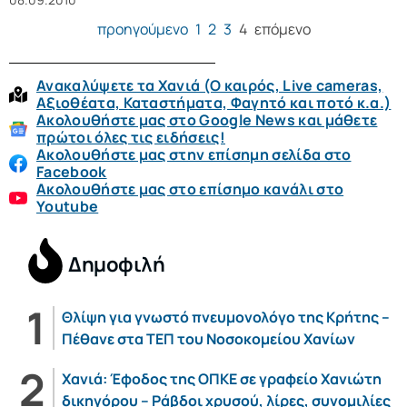
προηγούμενο
1
2
3
4
επόμενο
Ανακαλύψετε τα Χανιά (O καιρός, Live cameras,
Αξιοθέατα, Καταστήματα, Φαγητό και ποτό κ.α.)
Ακολουθήστε μας στο Google News και μάθετε
πρώτοι όλες τις ειδήσεις!
Ακολουθήστε μας στην επίσημη σελίδα στο
Facebook
Ακολουθήστε μας στο επίσημο κανάλι στο
Youtube
Δημοφιλή
Θλίψη για γνωστό πνευμονολόγο της Κρήτης –
Πέθανε στα ΤΕΠ του Νοσοκομείου Χανίων
Χανιά: Έφοδος της ΟΠΚΕ σε γραφείο Χανιώτη
δικηγόρου – Ράβδοι χρυσού, λίρες, συνομιλίες