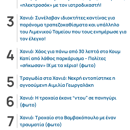
«ηλεκτροσόκ» με τον ιατροδικαστή!
Χανιά: Συνέλαβαν ιδιοκτήτες καντίνας για
παράνομα τραπεζοκαθίσματα και υπάλληλο
του Λιμενικού Ταμείου που τους ενημέρωσε για
τον έλεγχο!
Χανιά: Χάος για πάνω από 30 λεπτά στο Κουμ
Καπί από λάθος παρκάρισμα – Πολίτες
«σήκωσαν» ΙΧ με τα χέρια! (φωτο)
Τραγωδία στα Χανιά: Νεκρή εντοπίστηκε η
αγνοούμενη Αιμιλία Γεωργαλάκη
Χανιά: Η τροχαία έκανε “ντου” σε πανηγύρι
(φωτο)
Χανιά: Τροχαίο στο Βαμβακόπουλο με έναν
τραυματία (φωτο)