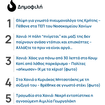
Δημοφιλή
Θλίψη για γνωστό πνευμονολόγο της Κρήτης –
Πέθανε στα ΤΕΠ του Νοσοκομείου Χανίων
Χανιά: Η πόλη “πνίγεται” και μαζί της δεν
παίρνουν ανάσα ντόπιοι και επισκέπτες –
Αλλάξτε το πριν να είναι αργά…
Χανιά: Χάος για πάνω από 30 λεπτά στο Κουμ
Καπί από λάθος παρκάρισμα – Πολίτες
«σήκωσαν» ΙΧ με τα χέρια! (φωτο)
Στα Χανιά ο Κυριάκος Μητσοτάκης με τη
σύζυγό του – Βρέθηκε σε γνωστό στέκι (φωτο)
Τραγωδία στα Χανιά: Νεκρή εντοπίστηκε η
αγνοούμενη Αιμιλία Γεωργαλάκη