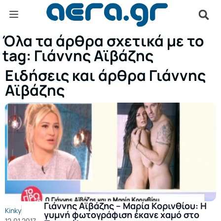
Όλα τα άρθρα σχετικά με το
tag: Γιάννης Αϊβάζης
Ειδήσεις και άρθρα Γιάννης
Αϊβάζης
Γιάννης Αϊβάζης – Μαρία Κορινθίου: Η
Kinky
γυμνή φωτογράφιση έκανε χαμό στο
12.01.2017