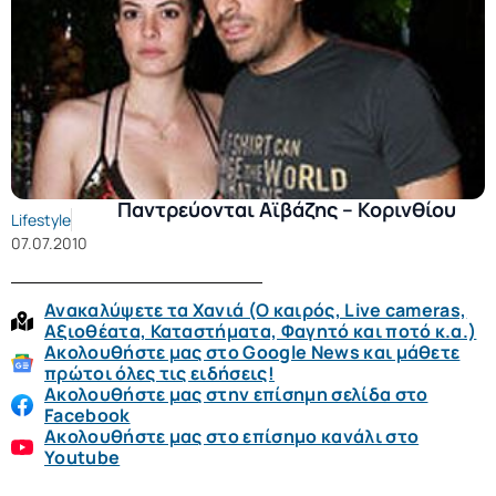
Παντρεύονται Αϊβάζης – Κορινθίου
Lifestyle
07.07.2010
Ανακαλύψετε τα Χανιά (O καιρός, Live cameras,
Αξιοθέατα, Καταστήματα, Φαγητό και ποτό κ.α.)
Ακολουθήστε μας στο Google News και μάθετε
πρώτοι όλες τις ειδήσεις!
Ακολουθήστε μας στην επίσημη σελίδα στο
Facebook
Ακολουθήστε μας στο επίσημο κανάλι στο
Youtube