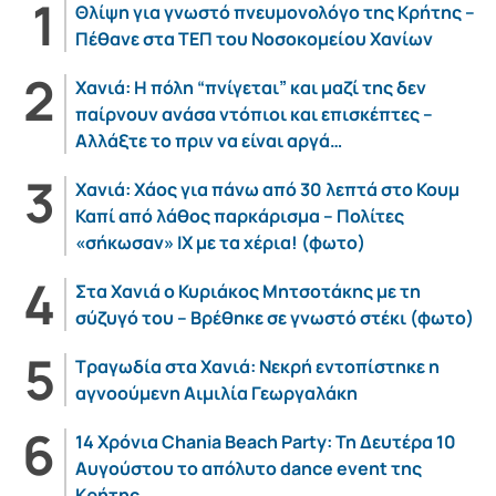
Θλίψη για γνωστό πνευμονολόγο της Κρήτης –
Πέθανε στα ΤΕΠ του Νοσοκομείου Χανίων
Χανιά: Η πόλη “πνίγεται” και μαζί της δεν
παίρνουν ανάσα ντόπιοι και επισκέπτες –
Αλλάξτε το πριν να είναι αργά…
Χανιά: Χάος για πάνω από 30 λεπτά στο Κουμ
Καπί από λάθος παρκάρισμα – Πολίτες
«σήκωσαν» ΙΧ με τα χέρια! (φωτο)
Στα Χανιά ο Κυριάκος Μητσοτάκης με τη
σύζυγό του – Βρέθηκε σε γνωστό στέκι (φωτο)
Τραγωδία στα Χανιά: Νεκρή εντοπίστηκε η
αγνοούμενη Αιμιλία Γεωργαλάκη
14 Χρόνια Chania Beach Party: Τη Δευτέρα 10
Αυγούστου το απόλυτο dance event της
Κρήτης