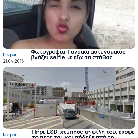
Φωτογραφία: Γυναίκα αστυνομικός
Κόσμος
βγάζει selfie με έξω το στήθος
21.04.2016
Πήρε LSD, χτύπησε τη φίλη του, έκοψε
Κόσμος
το πέος του και πήδηξε από το