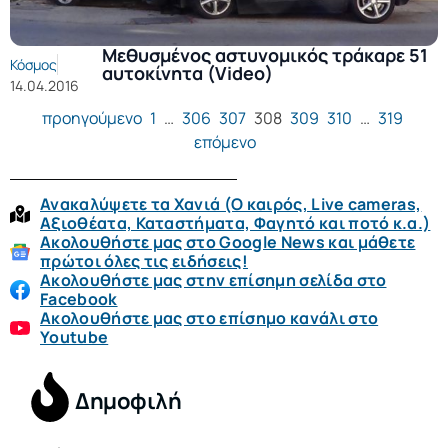
Μεθυσμένος αστυνομικός τράκαρε 51
Κόσμος
αυτοκίνητα (Video)
14.04.2016
προηγούμενο
1
…
306
307
308
309
310
…
319
επόμενο
Ανακαλύψετε τα Χανιά (O καιρός, Live cameras,
Αξιοθέατα, Καταστήματα, Φαγητό και ποτό κ.α.)
Ακολουθήστε μας στο Google News και μάθετε
πρώτοι όλες τις ειδήσεις!
Ακολουθήστε μας στην επίσημη σελίδα στο
Facebook
Ακολουθήστε μας στο επίσημο κανάλι στο
Youtube
Δημοφιλή