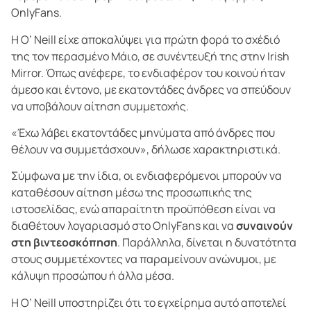
OnlyFans.
Η O’ Neill είχε αποκαλύψει για πρώτη φορά το σχέδιό
της τον περασμένο Μάιο, σε συνέντευξή της στην Irish
Mirror. Όπως ανέφερε, το ενδιαφέρον του κοινού ήταν
άμεσο και έντονο, με εκατοντάδες άνδρες να σπεύδουν
να υποβάλουν αίτηση συμμετοχής.
«Έχω λάβει εκατοντάδες μηνύματα από άνδρες που
θέλουν να συμμετάσχουν», δήλωσε χαρακτηριστικά.
Σύμφωνα με την ίδια, οι ενδιαφερόμενοι μπορούν να
καταθέσουν αίτηση μέσω της προσωπικής της
ιστοσελίδας, ενώ απαραίτητη προϋπόθεση είναι να
διαθέτουν λογαριασμό στο OnlyFans και να
συναινούν
στη βιντεοσκόπηση
. Παράλληλα, δίνεται η δυνατότητα
στους συμμετέχοντες να παραμείνουν ανώνυμοι, με
κάλυψη προσώπου ή άλλα μέσα.
Η O’ Neill υποστηρίζει ότι το εγχείρημα αυτό αποτελεί