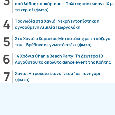
από λάθος παρκάρισμα – Πολίτες «σήκωσαν» ΙΧ με
τα χέρια! (φωτο)
Τραγωδία στα Χανιά: Νεκρή εντοπίστηκε η
αγνοούμενη Αιμιλία Γεωργαλάκη
Στα Χανιά ο Κυριάκος Μητσοτάκης με τη σύζυγό
του – Βρέθηκε σε γνωστό στέκι (φωτο)
14 Χρόνια Chania Beach Party: Τη Δευτέρα 10
Αυγούστου το απόλυτο dance event της Κρήτης
Χανιά: Η τροχαία έκανε “ντου” σε πανηγύρι
(φωτο)