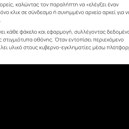
ορείς, καλώντας τον παραλήπτη να «ελέγξει έναν
όνο κλικ σε σύνδεσμο ή συνημμένο αρχείο αρκεί για ν
.
νει κάθε φάκελο και εφαρμογή, συλλέγοντας δεδομέν
στιγμιότυπα οθόνης. Όταν εντοπίσει περιεχόμενο
έλλει υλικό στους κυβερνο-εγκληματίες μέσω πλατφο