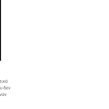
τικό
υ δεν
έναν