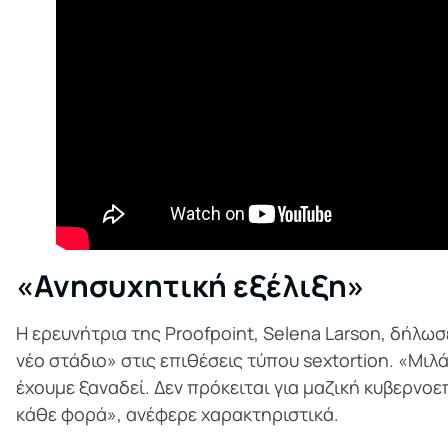
«Ανησυχητική εξέλιξη»
Η ερευνήτρια της Proofpoint, Selena Larson, δήλωσ
νέο στάδιο» στις επιθέσεις τύπου sextortion. «Μιλ
έχουμε ξαναδεί. Δεν πρόκειται για μαζική κυβερνο
κάθε φορά», ανέφερε χαρακτηριστικά.