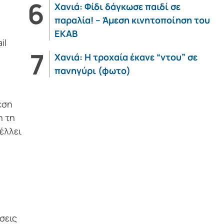
Χανιά: Φίδι δάγκωσε παιδί σε
παραλία! – Άμεση κινητοποίηση του
ΕΚΑΒ
il
Χανιά: Η τροχαία έκανε “ντου” σε
πανηγύρι (φωτο)
έση
η τη
έλλει
σεις