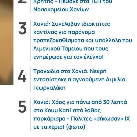
Κρήτης – Πέθανε στα ΤΕΠ του
Νοσοκομείου Χανίων
Χανιά: Συνέλαβαν ιδιοκτήτες
καντίνας για παράνομα
τραπεζοκαθίσματα και υπάλληλο του
Λιμενικού Ταμείου που τους
ενημέρωσε για τον έλεγχο!
Τραγωδία στα Χανιά: Νεκρή
εντοπίστηκε η αγνοούμενη Αιμιλία
Γεωργαλάκη
Χανιά: Χάος για πάνω από 30 λεπτά
στο Κουμ Καπί από λάθος
παρκάρισμα – Πολίτες «σήκωσαν» ΙΧ
με τα χέρια! (φωτο)