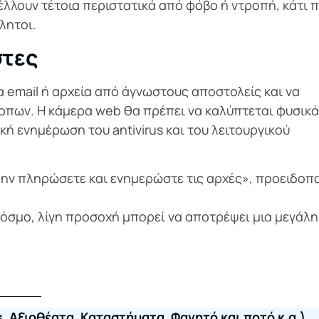
γέλλουν τέτοια περιστατικά από φόβο ή ντροπή, κάτι 
λητοι.
στες
α email ή αρχεία από άγνωστους αποστολείς και να
τοπων. Η κάμερα web θα πρέπει να καλύπτεται φυσικά
ική ενημέρωση του antivirus και του λειτουργικού
μην πληρώσετε και ενημερώστε τις αρχές», προειδοπο
κόσμο, λίγη προσοχή μπορεί να αποτρέψει μια μεγάλη
, Αξιοθέατα, Καταστήματα, Φαγητό και ποτό κ.α.)