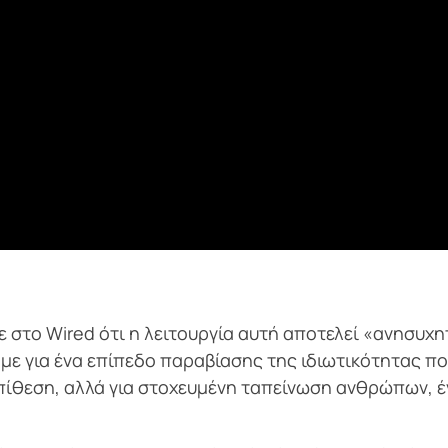
ε στο Wired ότι η λειτουργία αυτή αποτελεί «ανησυχη
άμε για ένα επίπεδο παραβίασης της ιδιωτικότητας πο
επίθεση, αλλά για στοχευμένη ταπείνωση ανθρώπων, 