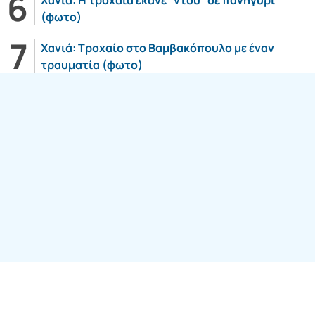
Χανιά: Η τροχαία έκανε “ντου” σε πανηγύρι
(φωτο)
Χανιά: Τροχαίο στο Βαμβακόπουλο με έναν
τραυματία (φωτο)