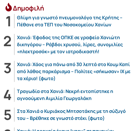
Δημοφιλή
Θλίψη για γνωστό πνευμονολόγο της Κρήτης –
Πέθανε στα ΤΕΠ του Νοσοκομείου Χανίων
Χανιά: Έφοδος της ΟΠΚΕ σε γραφείο Χανιώτη
δικηγόρου – Ράβδοι χρυσού, λίρες, συνομιλίες
«ηλεκτροσόκ» με τον ιατροδικαστή!
Χανιά: Χάος για πάνω από 30 λεπτά στο Κουμ Καπί
από λάθος παρκάρισμα – Πολίτες «σήκωσαν» ΙΧ με
τα χέρια! (φωτο)
Τραγωδία στα Χανιά: Νεκρή εντοπίστηκε η
αγνοούμενη Αιμιλία Γεωργαλάκη
Στα Χανιά ο Κυριάκος Μητσοτάκης με τη σύζυγό
του – Βρέθηκε σε γνωστό στέκι (φωτο)