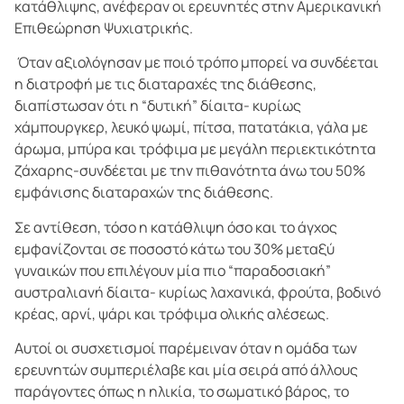
κατάθλιψης, ανέφεραν οι ερευνητές στην Αμερικανική
Επιθεώρηση Ψυχιατρικής.
Όταν αξιολόγησαν με ποιό τρόπο μπορεί να συνδέεται
η διατροφή με τις διαταραχές της διάθεσης,
διαπίστωσαν ότι η “δυτική” δίαιτα- κυρίως
χάμπουργκερ, λευκό ψωμί, πίτσα, πατατάκια, γάλα με
άρωμα, μπύρα και τρόφιμα με μεγάλη περιεκτικότητα
ζάχαρης-συνδέεται με την πιθανότητα άνω του 50%
εμφάνισης διαταραχών της διάθεσης.
Σε αντίθεση, τόσο η κατάθλιψη όσο και το άγχος
εμφανίζονται σε ποσοστό κάτω του 30% μεταξύ
γυναικών που επιλέγουν μία πιο “παραδοσιακή”
αυστραλιανή δίαιτα- κυρίως λαχανικά, φρούτα, βοδινό
κρέας, αρνί, ψάρι και τρόφιμα ολικής αλέσεως.
Αυτοί οι συσχετισμοί παρέμειναν όταν η ομάδα των
ερευνητών συμπεριέλαβε και μία σειρά από άλλους
παράγοντες όπως η ηλικία, το σωματικό βάρος, το