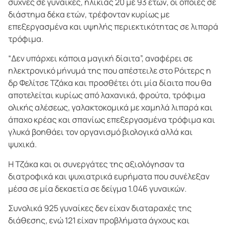
συχνές σε γυναίκες, ηλικίας 20 με 93 ετών, οι οποίες σε
διάστημα δέκα ετών, τρέφονταν κυρίως με
επεξεργασμένα και υψηλής περιεκτικότητας σε λιπαρά
τρόφιμα.
“Δεν υπάρχει κάποια μαγική δίαιτα”, αναφέρει σε
ηλεκτρονικό μήνυμά της που απέστειλε στο Ρόιτερς η
δρ Φελίτσε Τζάκα και προσθέτει ότι μία δίαιτα που θα
αποτελείται κυρίως από λαχανικά, φρούτα, τρόφιμα
ολικής αλέσεως, γαλακτοκομικά με χαμηλά λιπαρά και
άπαχο κρέας και σπανίως επεξεργασμένα τρόφιμα και
γλυκά βοηθάει τον οργανισμό βιολογικά αλλά και
ψυχικά.
Η Τζάκα και οι συνεργάτες της αξιολόγησαν τα
διατροφικά και ψυχιατρικά ευρήματα που συνέλεξαν
μέσα σε μία δεκαετία σε δείγμα 1.046 γυναικών.
Συνολικά 925 γυναίκες δεν είχαν διαταραχές της
διάθεσης, ενώ 121 είχαν προβλήματα άγχους και