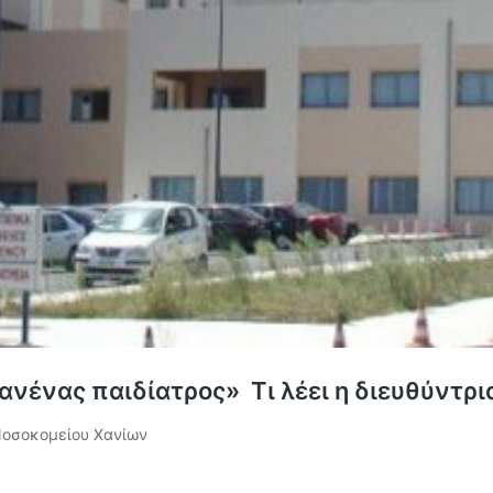
κανένας παιδίατρος» Τι λέει η διευθύντρι
 Νοσοκομείου Χανίων